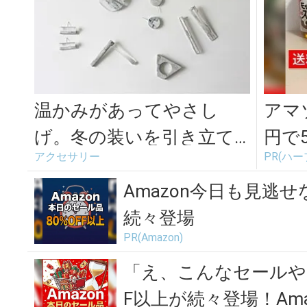
温かみがあってやさし
アマ
げ。冬の装いを引き立て
円で
アクセサリー
PR(ハ
る「a ka ri」の白磁のイヤ
ーアク...
Amazon今日も見逃せ
続々登場
PR(Amazon)
「え、こんなセールや
F以上が続々登場！Amaz