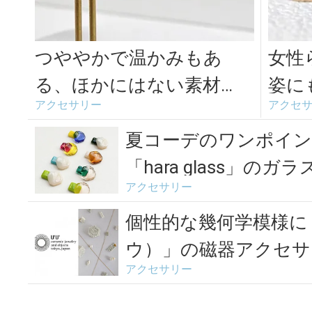
つややかで温かみもあ
女性
る、ほかにはない素材
姿に
アクセサリー
アクセ
感。「SIRUP」の軽やかな
製作
琺瑯ピアス
ル」の
夏コーデのワンポイン
「hara glass」のガ
アクセサリー
個性的な幾何学模様にく
ウ）」の磁器アクセサ
アクセサリー