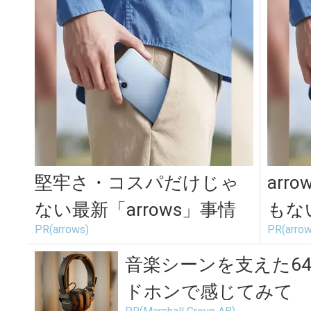
堅牢さ・コスパだけじゃ
arr
ない最新「arrows」事情
もな
PR(arrows)
PR(arrow
音楽シーンを支えた6
ドホンで感じてみて