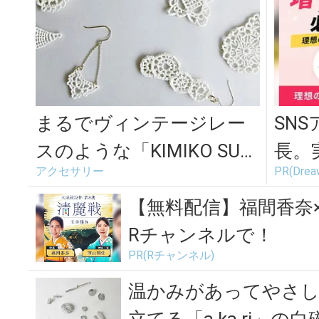
まるでヴィンテージレー
SN
スのような「KIMIKO SUZ
長。
アクセサリー
PR(Dr
UKI」の白磁アクセサリー
てま
【無料配信】福間香奈
Rチャンネルで！
PR(Rチャンネル)
温かみがあってやさし