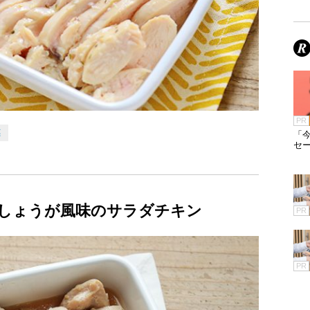
PR
菜
「今
セ
しょうが風味のサラダチキン
PR
PR