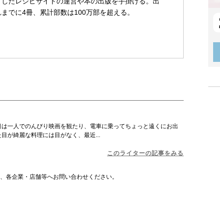
としたレシピサイトの運営や本の出版を手掛ける。出
までに4冊、累計部数は100万部を超える。
日は一人でのんびり映画を観たり、電車に乗ってちょっと遠くにお出
目が綺麗な料理には目がなく、最近...
このライターの記事をみる
は、各企業・店舗等へお問い合わせください。