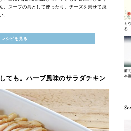
ん、スープの具として使ったり、チーズを乗せて焼
い。
カ
る 
レシピを見る
前
本
しても。ハーブ風味のサラダチキン