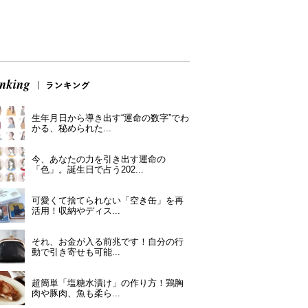
生年月日から導き出す“運命の数字”でわ
かる、秘められた...
今、あなたの力を引き出す運命の
「色」。誕生日で占う202...
可愛くて捨てられない「空き缶」を再
活用！収納やディス...
それ、お金が入る前兆です！自分の行
動で引き寄せも可能...
超簡単「塩糖水漬け」の作り方！鶏胸
肉や豚肉、魚も柔ら...