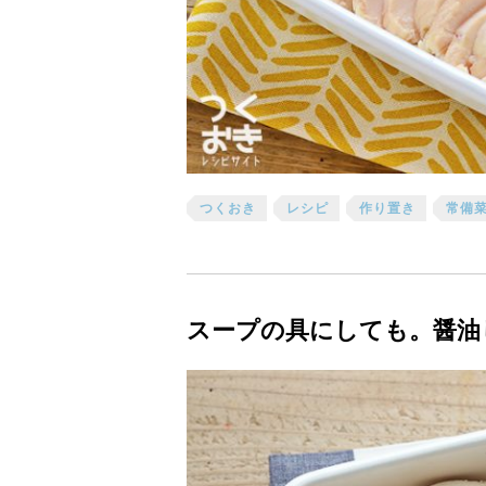
つくおき
レシピ
作り置き
常備
スープの具にしても。醤油