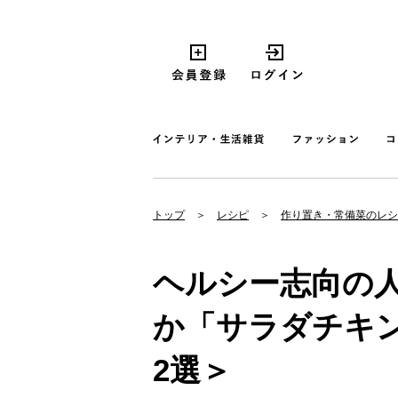
トップ
レシピ
作り置き・常備菜のレシ
ヘルシー志向の
か「サラダチキ
2選＞