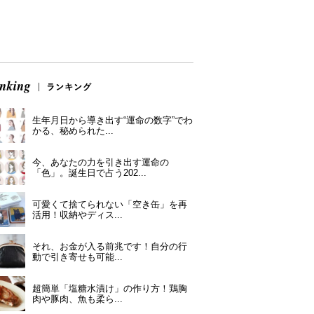
生年月日から導き出す“運命の数字”でわ
かる、秘められた...
今、あなたの力を引き出す運命の
「色」。誕生日で占う202...
可愛くて捨てられない「空き缶」を再
活用！収納やディス...
それ、お金が入る前兆です！自分の行
動で引き寄せも可能...
超簡単「塩糖水漬け」の作り方！鶏胸
肉や豚肉、魚も柔ら...