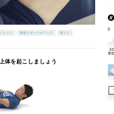
イエット
東急スポーツオアシス
筋トレ
PR
【i
業
上体を起こしましょう
PR
PR