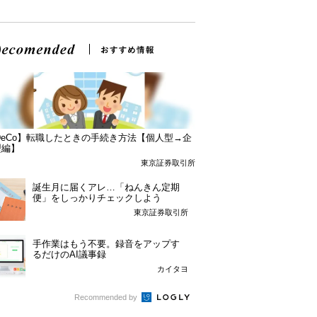
DeCo】転職したときの手続き方法【個人型→企
型編】
東京証券取引所
誕生月に届くアレ…「ねんきん定期
便」をしっかりチェックしよう
東京証券取引所
手作業はもう不要。録音をアップす
るだけのAI議事録
カイタヨ
Recommended by