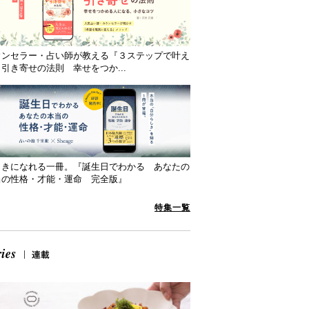
ウンセラー・占い師が教える『３ステップで叶え
引き寄せの法則 幸せをつか...
向きになれる一冊。『誕生日でわかる あなたの
当の性格・才能・運命 完全版』
特集一覧