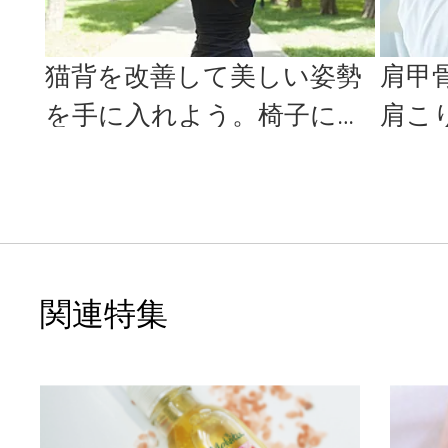
猫背を改善して美しい姿勢
肩甲
を手に入れよう。椅子に座
肩こ
って20秒でできる「胸のス
らで
トレッ...
し」
関連特集