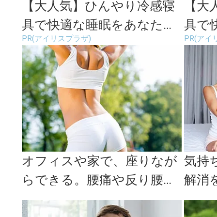
【大人気】ひんやり冷感寝
【大
具で快適な睡眠をあなた
具で
PR(アイリスプラザ)
PR(アイ
に。
に。
オフィスや家で、座りなが
気持
らできる。腰痛や反り腰改
解消
善に期待ができる「背中の
る 