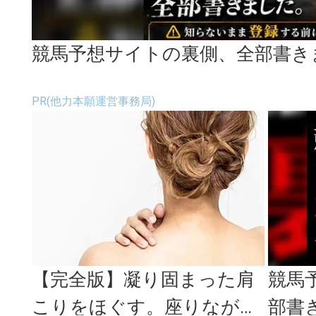
競馬予想サイトの裏側、全部書き
PR(他力本願運営事務局)
【完全版】凝り固まった肩
競馬
こりをほぐす。座りながら
部書