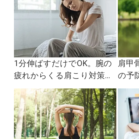
ストレッ...
1分伸ばすだけでOK。腕の
肩甲
疲れからくる肩こり対策
の予
「腕と掌のストレッチ」
ップ
エクサ