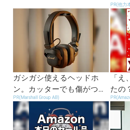
PR(他力
簡単にできる肩こり解消ス
トレッチ...
ガシガシ使えるヘッドホ
「え
ン。カッターでも傷がつき
たの？
PR(Marshall Group AB)
PR(Amaz
にくい
続々登
が...