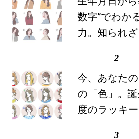
生年月日から
数字”でわか
力。知られざ
2
今、あなたの
の「色」。誕
度のラッキー
3