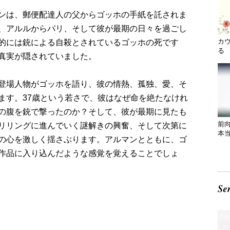
ンは、郵便配達人の父からゴッホの手紙を託されま
、アルルからパリ、そして彼が最期の日々を過ごし
カ
的には銃による自殺とされているゴッホの死です
る 
真実が隠されていました。
登場人物がゴッホを語り、彼の情熱、孤独、愛、そ
ます。37歳という若さで、彼はなぜ命を絶たなけれ
の腹を銃で撃ったのか？そして、彼が最期に見たも
前
リリングに進んでいく謎解きの興奮、そして次第に
本
の心を激しく揺さぶります。アルマンとともに、ゴ
作品に入り込んだような感覚を覚えることでしょ