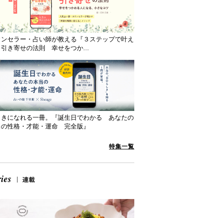
ウンセラー・占い師が教える『３ステップで叶え
引き寄せの法則 幸せをつか...
向きになれる一冊。『誕生日でわかる あなたの
当の性格・才能・運命 完全版』
特集一覧