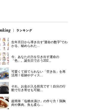
生年月日から導き出す“運命の数字”でわ
かる、秘められた...
今、あなたの力を引き出す運命の
「色」。誕生日で占う202...
可愛くて捨てられない「空き缶」を再
活用！収納やディス...
それ、お金が入る前兆です！自分の行
動で引き寄せも可能...
超簡単「塩糖水漬け」の作り方！鶏胸
肉や豚肉、魚も柔ら...