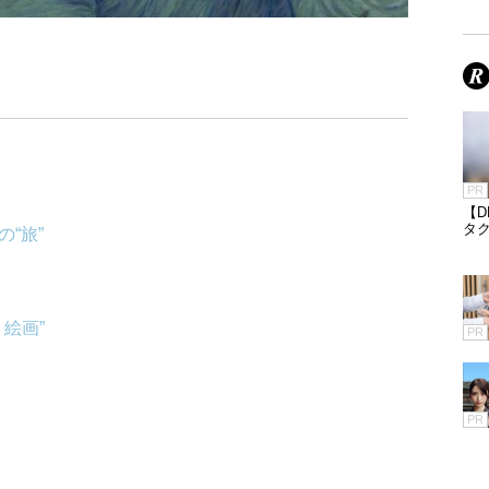
PR
【
タ
“旅”
絵画”
PR
PR