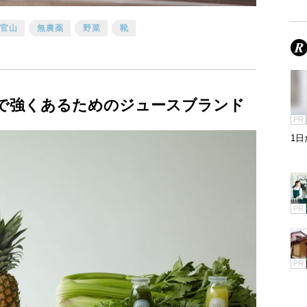
官山
無農薬
野菜
靴
で強くあるためのジュースブランド
PR
1
PR
PR