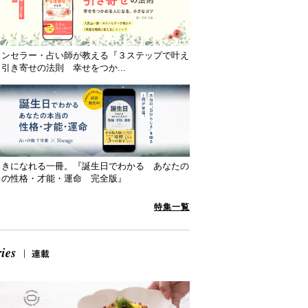
ウンセラー・占い師が教える『３ステップで叶え
引き寄せの法則 幸せをつか...
向きになれる一冊。『誕生日でわかる あなたの
当の性格・才能・運命 完全版』
特集一覧