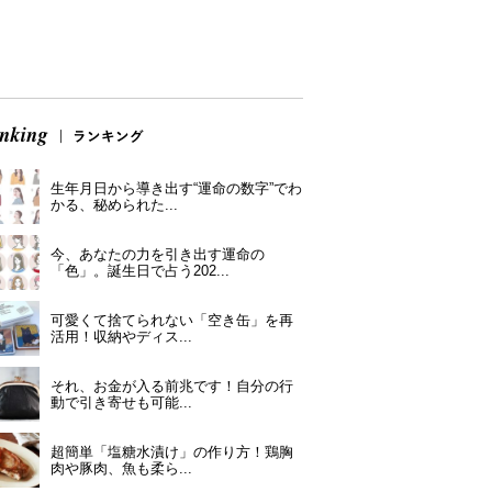
生年月日から導き出す“運命の数字”でわ
かる、秘められた...
今、あなたの力を引き出す運命の
「色」。誕生日で占う202...
可愛くて捨てられない「空き缶」を再
活用！収納やディス...
それ、お金が入る前兆です！自分の行
動で引き寄せも可能...
超簡単「塩糖水漬け」の作り方！鶏胸
肉や豚肉、魚も柔ら...