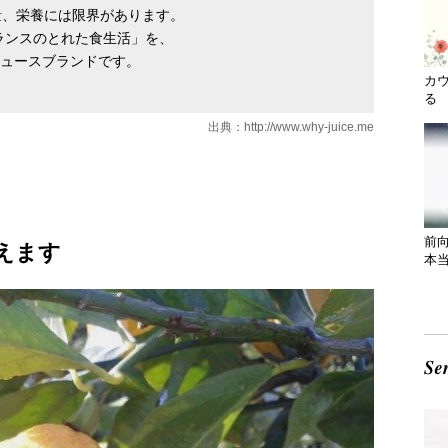
量、栄養には限界があります。
「バランスのとれた食生活」を、
るジュースブランドです。
カ
る 
出典：
http://www.why-juice.me
前
えます
本