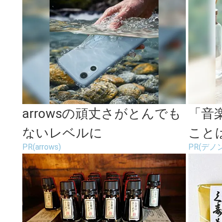
き
arrowsの頑丈さがとんでも
「音
ないレベルに
こと
PR(arrows)
PR(デノン