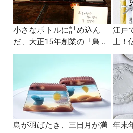
小さなボトルに詰め込ん
江戸
だ、大正15年創業の「鳥居
上！
醤油店」がつくる木樽天然
舗和
仕込みの...
子通の.
鳥が羽ばたき、三日月が満
年末