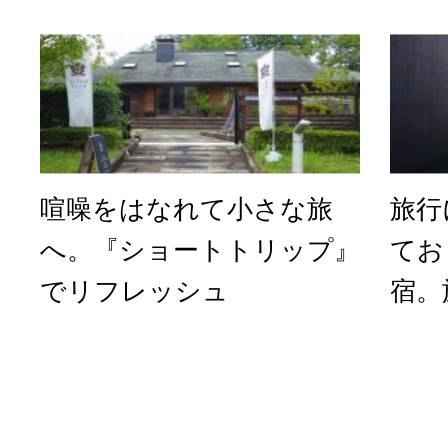
喧噪をはなれて小さな旅
旅行
へ。『ショートトリップ』
てお
でリフレッシュ
宿。