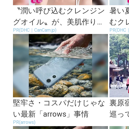
〝潤い呼び込むクレンジン
暑い
グオイル〟が、美肌作りの
むク
PR(DHC｜CanCam.jp)
PR(DHC｜
強い味方！
最適
堅牢さ・コスパだけじゃな
裏原
い最新「arrows」事情
巡っ
PR(arrows)
道で