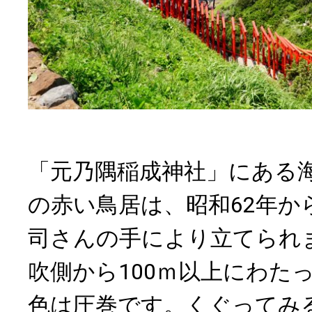
「元乃隅稲成神社」にある海
の赤い鳥居は、昭和62年か
司さんの手により立てられ
吹側から100ｍ以上にわた
色は圧巻です。くぐってみ