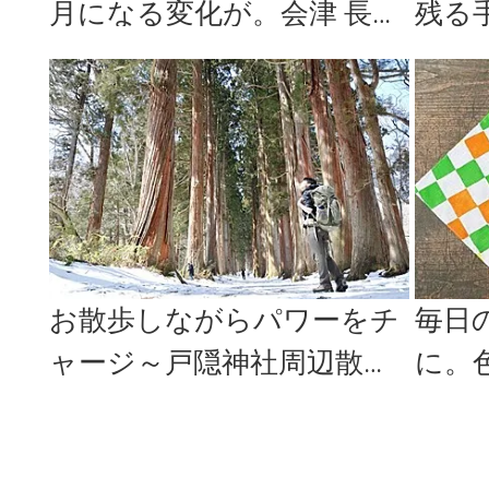
月になる変化が。会津 長門
残る
屋の「羊羹ファンタジア」
菓子
をお取...
ベス..
お散歩しながらパワーをチ
毎日
ャージ～戸隠神社周辺散歩
に。
～
む「b
み