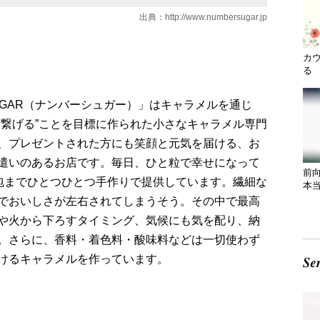
出典：
http://www.numbersugar.jp
カ
る 
SUGAR（ナンバーシュガー）」はキャラメルを通じ
を繋げる”ことを目標に作られた小さなキャラメル専門
、プレゼントされた方にも笑顔と元気を届ける、お
遣いのあるお店です。毎日、ひと粒で幸せになって
前
梱包までひとつひとつ手作りで提供しています。繊細な
本
でおいしさが左右されてしまうそう。その中で最高
や火から下ろすタイミング、気候にも気を配り、納
。さらに、香料・着色料・酸味料などは一切使わず
けるキャラメルを作っています。