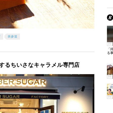
宿
表参道
PR
「
る
するちいさなキャラメル専門店
PR
PR