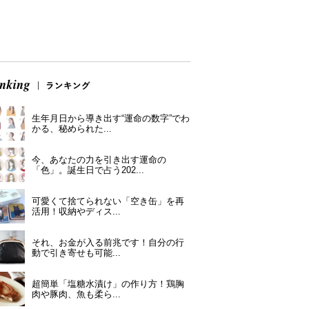
生年月日から導き出す“運命の数字”でわ
かる、秘められた...
今、あなたの力を引き出す運命の
「色」。誕生日で占う202...
可愛くて捨てられない「空き缶」を再
活用！収納やディス...
それ、お金が入る前兆です！自分の行
動で引き寄せも可能...
超簡単「塩糖水漬け」の作り方！鶏胸
肉や豚肉、魚も柔ら...