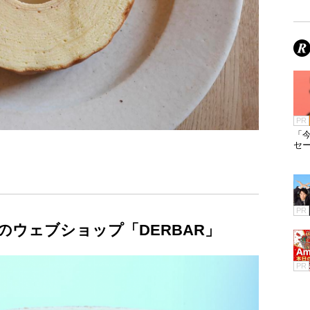
PR
「今
セ
PR
ウェブショップ「DERBAR」
PR