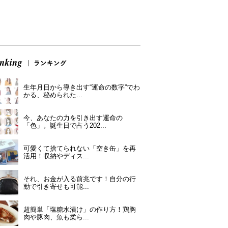
生年月日から導き出す“運命の数字”でわ
かる、秘められた...
今、あなたの力を引き出す運命の
「色」。誕生日で占う202...
可愛くて捨てられない「空き缶」を再
活用！収納やディス...
それ、お金が入る前兆です！自分の行
動で引き寄せも可能...
超簡単「塩糖水漬け」の作り方！鶏胸
肉や豚肉、魚も柔ら...