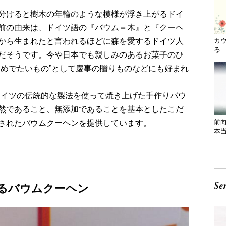
分けると樹木の年輪のような模様が浮き上がるドイ
前の由来は、ドイツ語の『バウム＝木』と『クーヘ
から生まれたと言われるほどに森を愛するドイツ人
カ
る 
だそうです。今や日本でも親しみのあるお菓子のひ
おめでたいもの”として慶事の贈りものなどにも好まれ
場ドイツの伝統的な製法を使って焼き上げた手作りバウ
然であること、無添加であることを基本としたこだ
前
されたバウムクーヘンを提供しています。
本
るバウムクーヘン