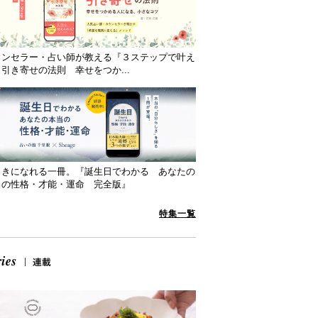
ウンセラー・占い師が教える『３ステップで叶え
引き寄せの法則 幸せをつか...
向きになれる一冊。『誕生日でわかる あなたの
当の性格・才能・運命 完全版』
特集一覧