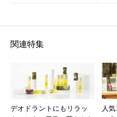
EA TIME TAILOR」のオ...
に寄り
ハー..
関連特集
デオドラントにもリラッ
人気