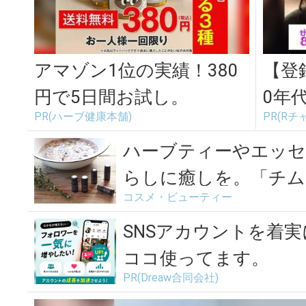
アマゾン1位の実績！380
【登
円で5日間お試し。
0年
PR(ハーブ健康本舗)
PR(Rチ
で見
ハーブティーやエッ
らしに癒しを。「チム
コスメ・ビューティー
フィ...
SNSアカウントを着
ココ使ってます。
PR(Dreaw合同会社)