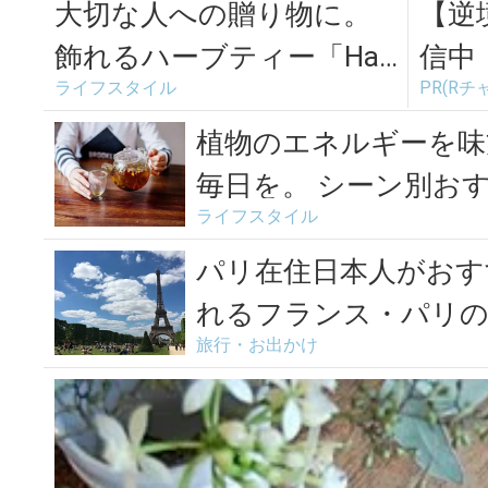
大切な人への贈り物に。
【逆
飾れるハーブティー「Hav
信中
ライフスタイル
PR(Rチ
e a Herbal Harve...
録不
植物のエネルギーを味
毎日を。 シーン別お
ライフスタイル
6...
パリ在住日本人がおす
れるフランス・パリの
旅行・お出かけ