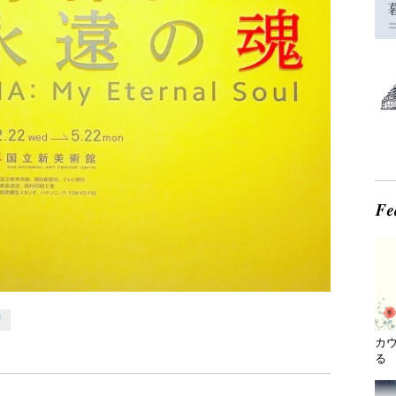
術
カ
る 