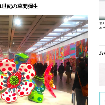
1世紀の草間彌生
前
本