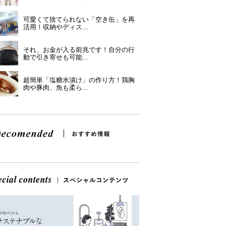
可愛くて捨てられない「空き缶」を再
活用！収納やディス...
それ、お金が入る前兆です！自分の行
動で引き寄せも可能...
超簡単「塩糖水漬け」の作り方！鶏胸
肉や豚肉、魚も柔ら...