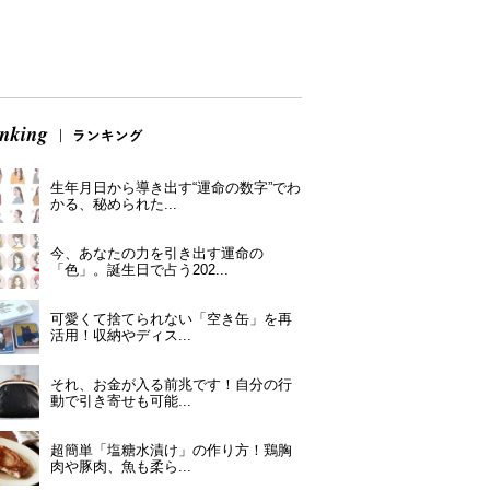
生年月日から導き出す“運命の数字”でわ
かる、秘められた...
今、あなたの力を引き出す運命の
「色」。誕生日で占う202...
可愛くて捨てられない「空き缶」を再
活用！収納やディス...
それ、お金が入る前兆です！自分の行
動で引き寄せも可能...
超簡単「塩糖水漬け」の作り方！鶏胸
肉や豚肉、魚も柔ら...