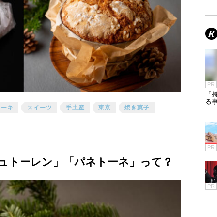
PR
「
る
ケーキ
スイーツ
手土産
東京
焼き菓子
PR
ュトーレン」「パネトーネ」って？
PR