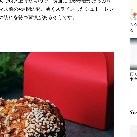
んで焼き上げたもので、表面には粉砂糖がたっぷり
マス前の4週間の間、薄くスライスしたシュトーレン
の訪れを待つ習慣があるそうです。
カ
る 
前
本