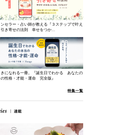
ウンセラー・占い師が教える『３ステップで叶え
引き寄せの法則 幸せをつか...
向きになれる一冊。『誕生日でわかる あなたの
当の性格・才能・運命 完全版』
特集一覧