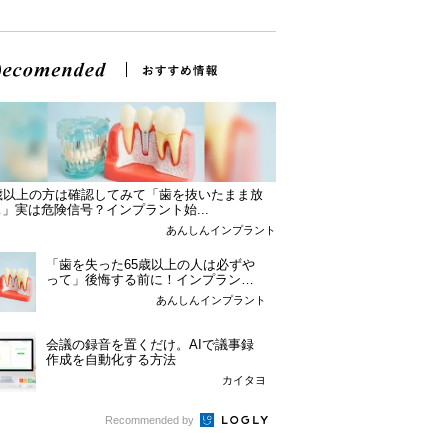
5歳以上の方は確認してみて「歯を抜いたまま放
」実は危険信号？インプラント始...
あんしんインプラント
「歯を失った65歳以上の人は必ずや
って」後悔する前に！インプラント
という選択肢。
あんしんインプラント
会議の録音を置くだけ。AIで議事録
作成を自動化する方法
カイタヨ
Recommended by