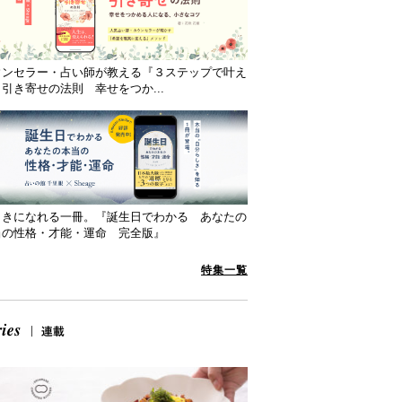
ウンセラー・占い師が教える『３ステップで叶え
引き寄せの法則 幸せをつか...
向きになれる一冊。『誕生日でわかる あなたの
当の性格・才能・運命 完全版』
特集一覧