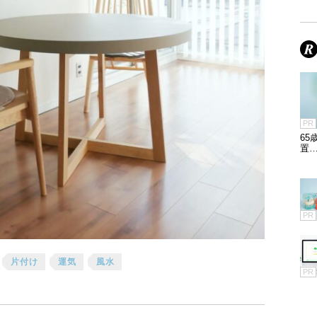
PR
6
置…
PR
片付け
運気
風水
PR