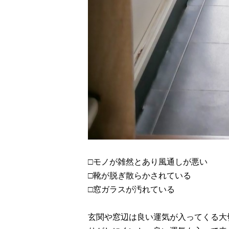
□モノが雑然とあり風通しが悪い
□靴が脱ぎ散らかされている
□窓ガラスが汚れている
玄関や窓辺は良い運気が入ってくる大