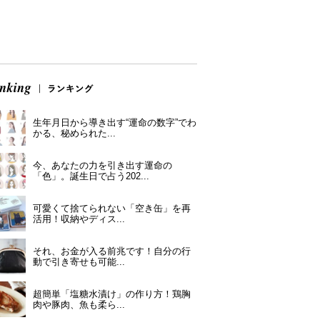
生年月日から導き出す“運命の数字”でわ
かる、秘められた...
今、あなたの力を引き出す運命の
「色」。誕生日で占う202...
可愛くて捨てられない「空き缶」を再
活用！収納やディス...
それ、お金が入る前兆です！自分の行
動で引き寄せも可能...
超簡単「塩糖水漬け」の作り方！鶏胸
肉や豚肉、魚も柔ら...