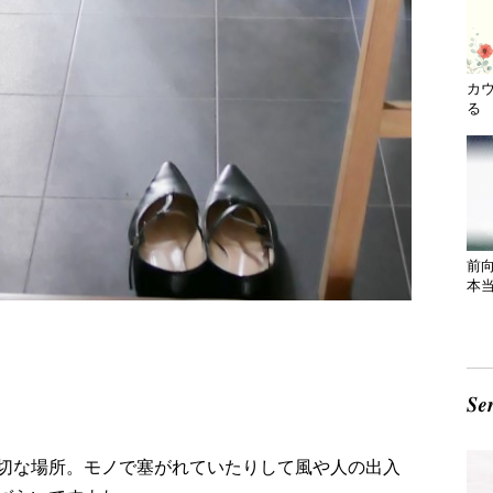
カ
る 
前
本
切な場所。モノで塞がれていたりして風や人の出入