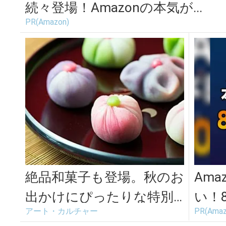
続々登場！Amazonの本気が...
PR(Amazon)
絶品和菓子も登場。秋のお
Am
出かけにぴったりな特別
い！
アート・カルチャー
PR(Amaz
イベント「銀座で触れ
場