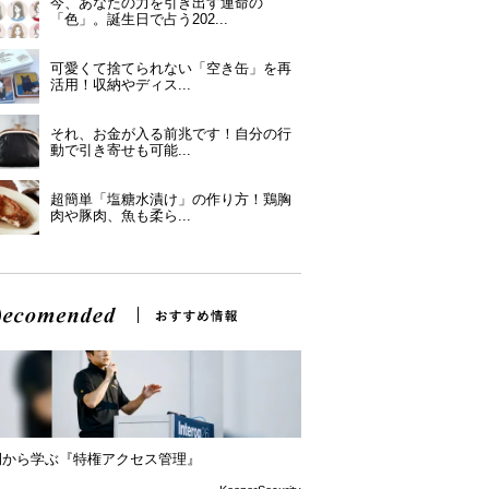
今、あなたの力を引き出す運命の
「色」。誕生日で占う202...
可愛くて捨てられない「空き缶」を再
活用！収納やディス...
それ、お金が入る前兆です！自分の行
動で引き寄せも可能...
超簡単「塩糖水漬け」の作り方！鶏胸
肉や豚肉、魚も柔ら...
例から学ぶ『特権アクセス管理』