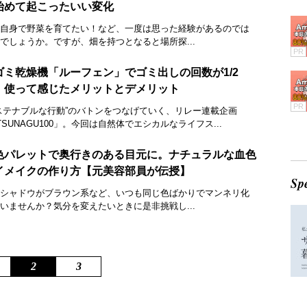
始めて起こったいい変化
自身で野菜を育てたい！など、一度は思った経験があるのでは
でしょうか。ですが、畑を持つとなると場所探...
PR
ゴミ乾燥機「ルーフェン」でゴミ出しの回数が1/2
。使って感じたメリットとデメリット
PR
ステナブルな行動”のバトンをつなげていく、リレー連載企画
TSUNAGU100」。今回は自然体でエシカルなライフス...
色パレットで奥行きのある目元に。ナチュラルな血色
イメイクの作り方【元美容部員が伝授】
シャドウがブラウン系など、いつも同じ色ばかりでマンネリ化
いませんか？気分を変えたいときに是非挑戦し...
2
3