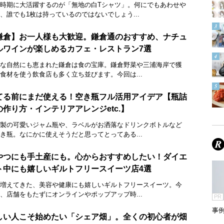
時期に大活躍するのが「無地の白Tシャツ」。何にでもあわせや
、誰でも1枚は持っているのではないでしょう...
鎌倉】お一人様も大歓迎。鎌倉通のおすすめ、ナチュ
ルワインが楽しめるカフェ・レストラン7選
な自然にも恵まれた鎌倉は食の宝庫。鎌倉野菜や三浦海岸で獲
食材を使う飲食店も多く立ち並びます。今回は...
てる前にまだ使える！空き瓶フル活用アイデア【瓶詰
の作り方・インテリアアレンジetc.】
製の可愛いジャム瓶や、ラベルがお洒落なドリンクボトルなど
き瓶。なにかに使えそうだと思ってとってある...
やつにも手土産にも。心からおすすめしたい！ダイエ
ト中にも嬉しいギルトフリースイーツ店4選
増えてきた、美容や健康にも嬉しいギルトフリースイーツ。今
、店舗をもたずにオンラインやポップアップ時...
PR
事
しい人こそ始めたい「シェア畑」。全くの初心者が畑