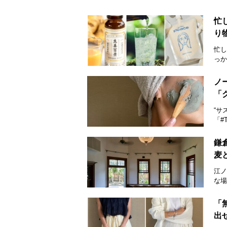
忙
り
忙し
っか
ノ
「
“サ
「#
鎌
麦
江ノ
な場
「
出