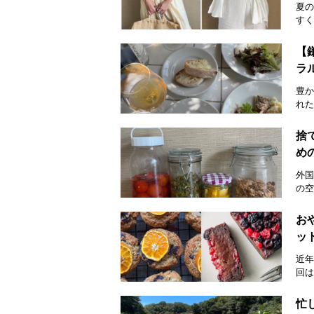
夏の
すく
【
ラ
豊か
れた
捨
め
外国
の空
お
ッ
近年
回は
忙