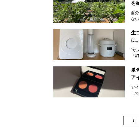
を
自分
ない
生
に
“サ
「#
単
ア
アイ
して
1