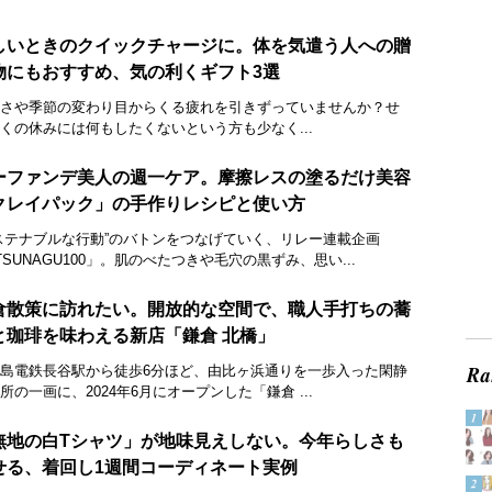
しいときのクイックチャージに。体を気遣う人への贈
物にもおすすめ、気の利くギフト3選
さや季節の変わり目からくる疲れを引きずっていませんか？せ
くの休みには何もしたくないという方も少なく...
ーファンデ美人の週一ケア。摩擦レスの塗るだけ美容
クレイパック」の手作りレシピと使い方
ステナブルな行動”のバトンをつなげていく、リレー連載企画
TSUNAGU100」。肌のべたつきや毛穴の黒ずみ、思い...
倉散策に訪れたい。開放的な空間で、職人手打ちの蕎
と珈琲を味わえる新店「鎌倉 北橋」
島電鉄長谷駅から徒歩6分ほど、由比ヶ浜通りを一歩入った閑静
所の一画に、2024年6月にオープンした「鎌倉 ...
無地の白Tシャツ」が地味見えしない。今年らしさも
せる、着回し1週間コーディネート実例