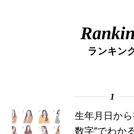
Ranki
ランキン
1
生年月日から
数字”でわか