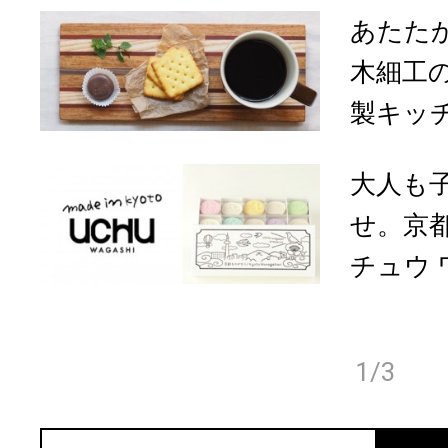
あたた
木細工の
製キッ
大人も
せ。京都「
チュウ ワ
1/3