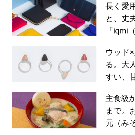
長く愛
と、丈
「iqmi
ウッド
る。大
すい、甘
主食級
まで。
元（み