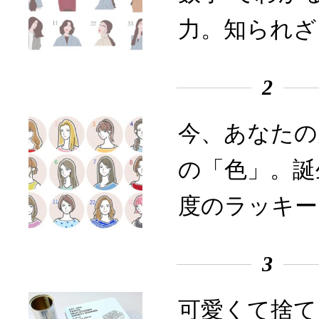
力。知られざ
2
今、あなたの
の「色」。誕
度のラッキー
3
可愛くて捨て