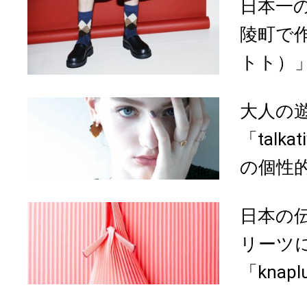
日本一
陵町で作
トト）」
大人の
「talk
の個性
日本の
リーツ
「knap