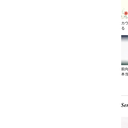
カ
る 
前
本