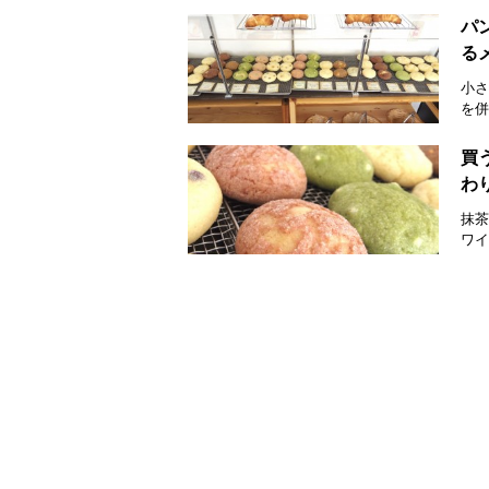
パ
るメ
小さ
を併
買
わ
抹茶
ワイ