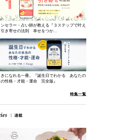
ウンセラー・占い師が教える『３ステップで叶え
引き寄せの法則 幸せをつか...
向きになれる一冊。『誕生日でわかる あなたの
当の性格・才能・運命 完全版』
特集一覧