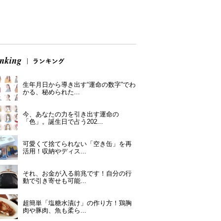
生年月日から導き出す“運命の数字”でわ
かる、秘められた...
今、あなたの力を引き出す運命の
「色」。誕生日で占う202...
可愛くて捨てられない「空き缶」を再
活用！収納やディス...
それ、お金が入る前兆です！自分の行
動で引き寄せも可能...
超簡単「塩糖水漬け」の作り方！鶏胸
肉や豚肉、魚も柔ら...