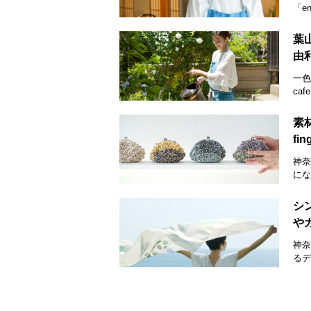
「e
葉山
由
一色
ca
素
fi
神奈
にな
シン
や
神奈
るデ