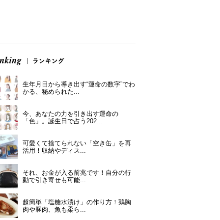
生年月日から導き出す“運命の数字”でわ
かる、秘められた...
今、あなたの力を引き出す運命の
「色」。誕生日で占う202...
可愛くて捨てられない「空き缶」を再
活用！収納やディス...
それ、お金が入る前兆です！自分の行
動で引き寄せも可能...
超簡単「塩糖水漬け」の作り方！鶏胸
肉や豚肉、魚も柔ら...