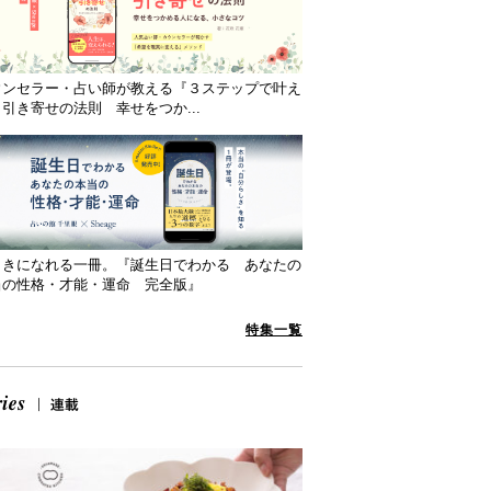
ウンセラー・占い師が教える『３ステップで叶え
引き寄せの法則 幸せをつか...
向きになれる一冊。『誕生日でわかる あなたの
当の性格・才能・運命 完全版』
特集一覧