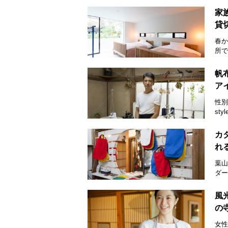
家
貸
春か
所で
帆
ア
性別
st
カ
れる
葉山
ダー
風光
の
女性