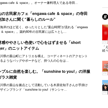
ngawa cafe ＆ space」。オーナー兼料理人である寺田...
の古民家カフェ「engawa cafe ＆ space」の寺田
利加さんに聞く“暮らしのルール”
海岸のほど近く、ゆったりとした“葉山時間”が流れる「engawa
fe ＆ space」。築約80年の古民家には広々とし...
材感ややさしい色使いで心をはずませる「short
PR
「え
nger」のニットアイテム
続々
川県の葉山町にアトリエを構え、コーディネートのアクセント
るようなバッグやポーチなど、持つ人の心をは...
プルに自然を楽しむ。「sunshine to you!」の洋服
PR
ガラス雑貨
川県の葉山を拠点として活動している木原佐知子さんが手掛け
ザインブランド「sunshine to you!（サンシャ...
PR