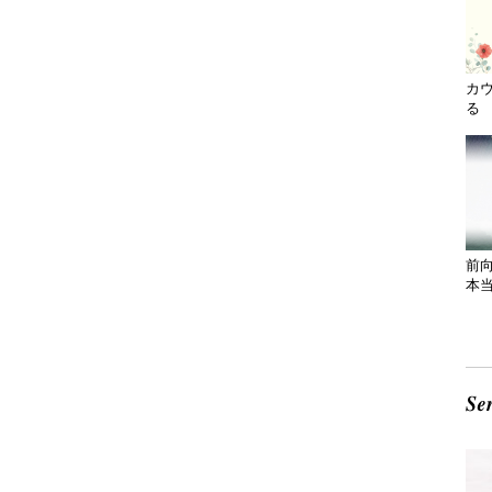
カ
る 
前
本