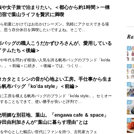
族や女子旅で泊まりたい。＜都心から約1時間＞一棟
切宿で葉山ライフを贅沢に満喫
ら初夏にかけてはお出かけシーズン。気軽にアクセスできる場
、思う存分休日を満喫したいですよね。そこで...
布バッグの職人こうだかずひろさんが、愛用している
イテムたち＜後編＞
や年代を問わず根強い人気を誇る帆布バッグのブランド「ko'da
yle」。＜前編＞に続き、＜後編＞では、つくり...
タカタとミシンの音が心地よい工房。手仕事から生ま
帆布バッグ「ko’da style」＜前編＞
に工房を構える帆布バッグのブランド「ko'da style」。セミオー
することもできて、使い勝手が良いと評判で...
明媚な別荘地、葉山。「engawa cafe ＆ space」
寺田由利加さんが“葉山に暮らす理由”とは
を中心とした幅広い世代にファンを持つ、古民家カフェ