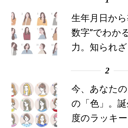
生年月日から
数字”でわか
力。知られざ
2
今、あなたの
の「色」。誕
度のラッキー