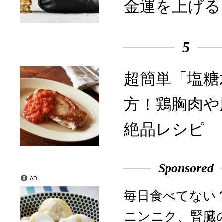
金運を上げる
5
超簡単「塩糖
方！鶏胸肉や
絶品レシピ
Sponsored
AD
毎日食べてない
ニンニク、腎臓