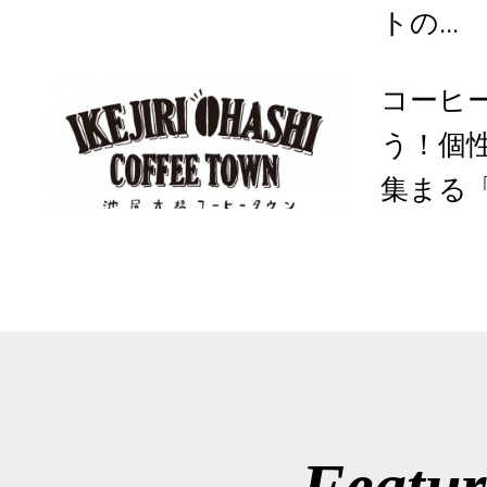
トの...
コーヒ
う！個
集まる「