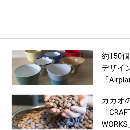
約150
デザイ
「Airpl
カカオ
「CRAFT
WORK