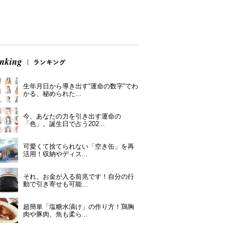
生年月日から導き出す“運命の数字”でわ
かる、秘められた...
今、あなたの力を引き出す運命の
「色」。誕生日で占う202...
可愛くて捨てられない「空き缶」を再
活用！収納やディス...
それ、お金が入る前兆です！自分の行
動で引き寄せも可能...
超簡単「塩糖水漬け」の作り方！鶏胸
肉や豚肉、魚も柔ら...