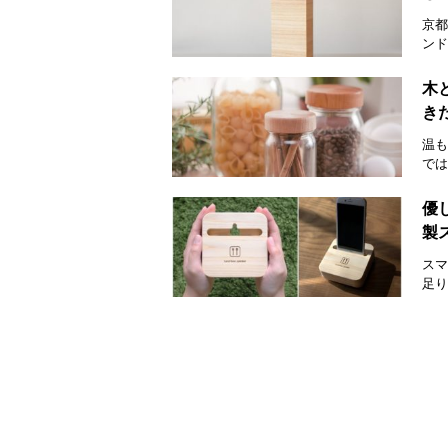
京都
ンド
木
きた
温も
では
優
製
スマ
足り