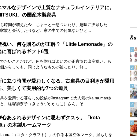
ニマルなデザインで上質なナチュラルインテリアに。
MITSUKI」の国産木製家具
ち時間が増えた今、ちょっと一息ついたり、趣味に没頭した
家族と会話したりなど、家の中での何気ないひと...
祝い、何を贈るのが正解？「Little Lemonade」の
当に喜ばれるギフト6選
でたいことだけど、何を贈ればよいのか正直悩む出産祝い。も
側からしても、同じようなものが被ったり、好...
所に立つ時間が愛おしくなる。古道具の目利きが愛用
る、美しくて実用的な7つの道具
具を愛用する暮らしの投稿がInstagramで大人気のka.na.manさ
と、経塚加奈子（きょうづかかなこ）さん。そ...
び心あふれるデザインに思わずクスッ。「kota-
aft」の木製ルームマーク
ota-craft（コタ・クラフト）」の作る木製立体マーク。温もりを