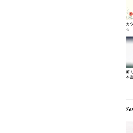
カ
る 
前
本