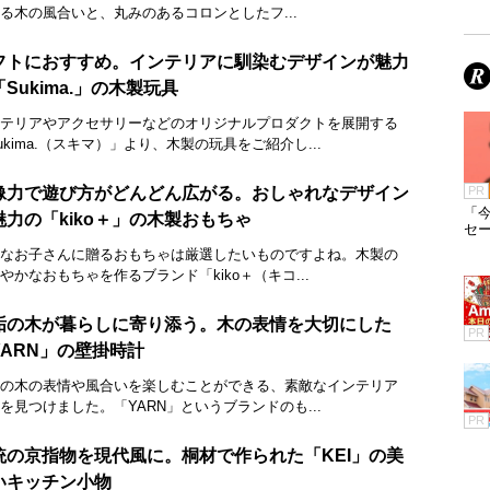
る木の風合いと、丸みのあるコロンとしたフ...
フトにおすすめ。インテリアに馴染むデザインが魅力
Sukima.」の木製玩具
テリアやアクセサリーなどのオリジナルプロダクトを展開する
ukima.（スキマ）」より、木製の玩具をご紹介し...
像力で遊び方がどんどん広がる。おしゃれなデザイン
PR
「今
魅力の「kiko＋」の木製おもちゃ
セ
なお子さんに贈るおもちゃは厳選したいものですよね。木製の
やかなおもちゃを作るブランド「kiko＋（キコ...
垢の木が暮らしに寄り添う。木の表情を大切にした
PR
YARN」の壁掛時計
の木の表情や風合いを楽しむことができる、素敵なインテリア
を見つけました。「YARN」というブランドのも...
PR
統の京指物を現代風に。桐材で作られた「KEI」の美
いキッチン小物