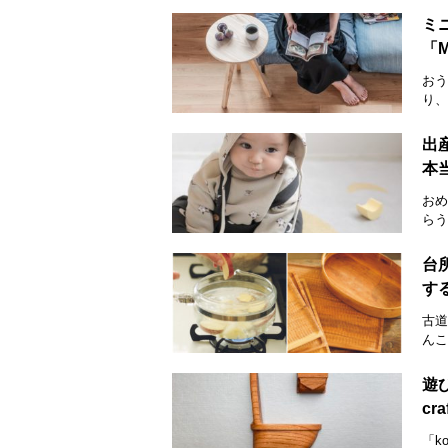
ミ
「
おう
り、
出産
本
おめ
らう
台
す
古道
んこ
遊
cr
「k