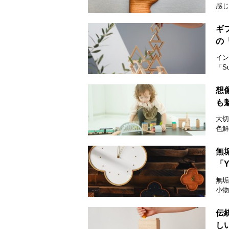
感じ
ギ
の「
イン
「S
想
も
大切
色鮮
無
「
無垢
小物
伝
し