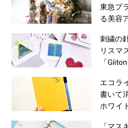
東急プ
る美容ア
刺繍の
リスマ
「Gii
エコラ
書いて
ホワイト
「マス