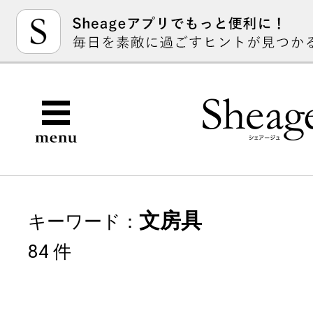
文房具
キーワード：
84 件