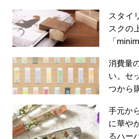
スタイ
スクの
「minima
消費量
い。セ
つから購
手元か
に華や
るハーバ