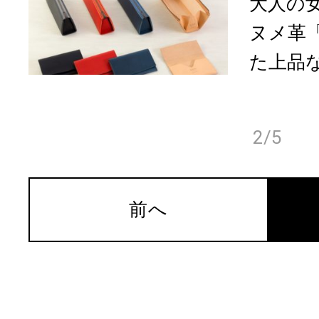
大人の
ヌメ革
た上品な
2/5
前へ