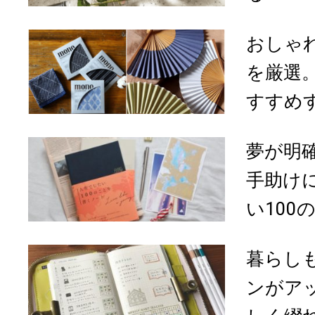
おしゃ
を厳選
すすめす
夢が明
手助け
い100の
暮らし
ンがア