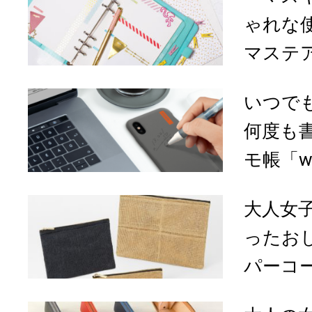
ゃれな
マステ
いつで
何度も
モ帳「w
大人女
ったお
パーコ