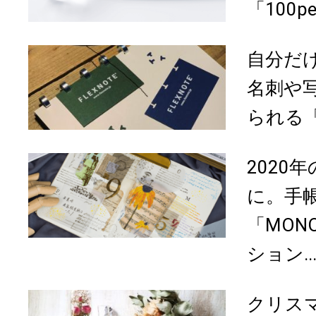
「100pe
自分だ
名刺や
られる「F
2020
に。手
「MON
ション..
クリス