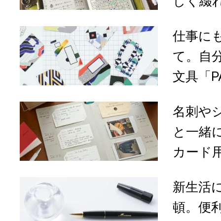
しく綴れ
仕事に
て。自
文具「PA
名刺や
と一緒
カード用
新生活
頓。便