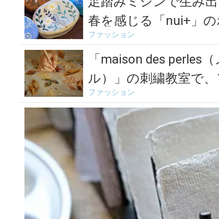
E」
足踏みミシンで生み出
春を感じる「nui+」
ファッション
「maison des per
ル）」の刺繍教室で、フ
ファッション