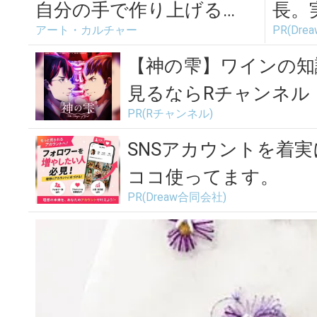
自分の手で作り上げる
長。
アート・カルチャー
PR(Dr
「紙刺繍のカレンダー」
てま
【神の雫】ワインの知
見るならRチャンネル
PR(Rチャンネル)
SNSアカウントを着
ココ使ってます。
PR(Dreaw合同会社)