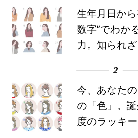
生年月日から
数字”でわか
力。知られざ
2
今、あなたの
の「色」。誕
度のラッキー