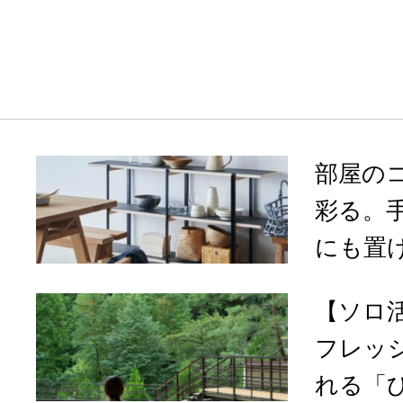
部屋の
彩る。
にも置け
【ソロ
フレッ
れる「ひ