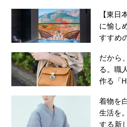
【東日
に愉し
すすめの
だから
る。職
作る「HE
着物を
生活を。
する新し