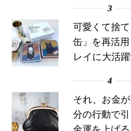
3
可愛くて捨て
缶」を再活用
レイに大活躍
4
それ、お金が
分の行動で引
金運を上げる