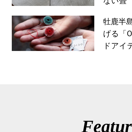
ない畳”
牡鹿半
げる「O
ドアイ
Featur