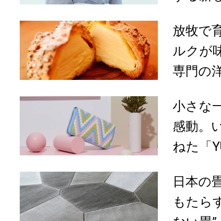
放牧で
ルクが
専門の洋
小さな
感動。
ねた「YU
日本の
もたら