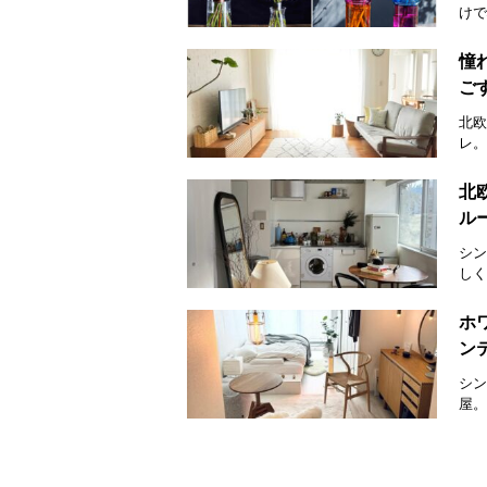
けで
憧
ご
北欧
レ。
北
ル
シン
しく
ホ
ン
シン
屋。