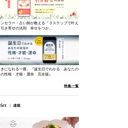
ウンセラー・占い師が教える『３ステップで叶え
引き寄せの法則 幸せをつか...
向きになれる一冊。『誕生日でわかる あなたの
当の性格・才能・運命 完全版』
特集一覧