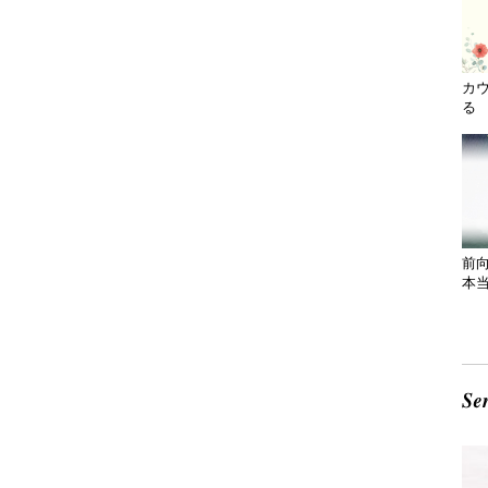
カ
る 
前
本