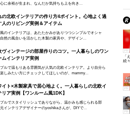
心に余裕が生まれ、なんだか気持ちも上を向き...
れの北欧インテリアの作り方4ポイント。心地よく過
す人のリビング実例＆アイテム
風のインテリアは、あたたかみがありつつシンプルでオシャ
自然の風合いを活かした木製の家具や、デザイン...
欧ヴィンテージの部屋作りのコツ。一人暮らしのワン
PR
「え
ームインテリア実例
続々
プルで温もりある雰囲気が人気の北欧インテリア。より自分ら
楽しみたい方にチェックしてほしいのが、mammy...
ワイト×木製家具で居心地よく。一人暮らしの北欧イ
PR
テリア実例【ワンルーム風1DK】
プルでスタイリッシュでありながら、温かみも感じられる部
元インテリアデザイナーのyoshikaさんが、DIYで...
PR