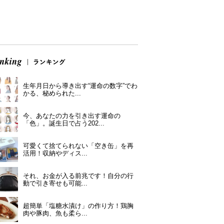
生年月日から導き出す“運命の数字”でわ
かる、秘められた...
今、あなたの力を引き出す運命の
「色」。誕生日で占う202...
可愛くて捨てられない「空き缶」を再
活用！収納やディス...
それ、お金が入る前兆です！自分の行
動で引き寄せも可能...
超簡単「塩糖水漬け」の作り方！鶏胸
肉や豚肉、魚も柔ら...