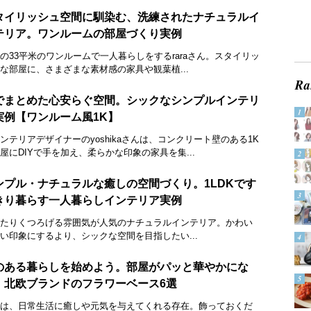
タイリッシュ空間に馴染む、洗練されたナチュラルイ
テリア。ワンルームの部屋づくり実例
の33平米のワンルームで一人暮らしをするraraさん。スタイリッ
な部屋に、さまざまな素材感の家具や観葉植...
でまとめた心安らぐ空間。シックなシンプルインテリ
実例【ワンルーム風1K】
ンテリアデザイナーのyoshikaさんは、コンクリート壁のある1K
屋にDIYで手を加え、柔らかな印象の家具を集...
ンプル・ナチュラルな癒しの空間づくり。1LDKです
きり暮らす一人暮らしインテリア実例
たりくつろげる雰囲気が人気のナチュラルインテリア。かわい
い印象にするより、シックな空間を目指したい...
のある暮らしを始めよう。部屋がパッと華やかにな
、北欧ブランドのフラワーベース6選
は、日常生活に癒しや元気を与えてくれる存在。飾っておくだ