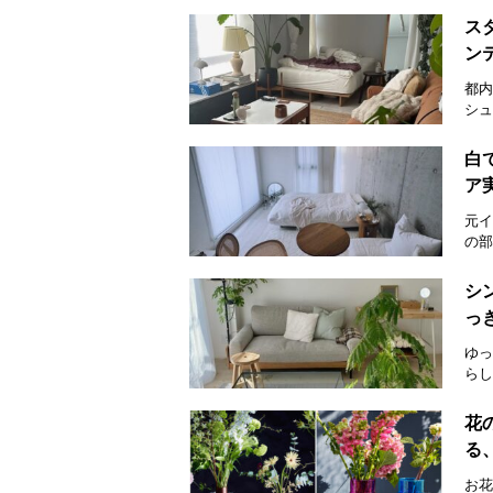
ス
ン
都内
シュ
白
ア
元イ
の部
シ
っ
ゆっ
らし
花
る
お花