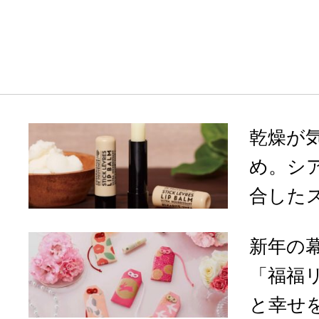
乾燥が
め。シ
合したス
新年の
「福福
と幸せを