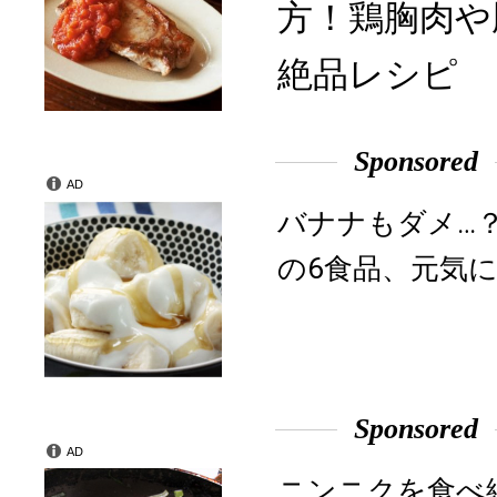
方！鶏胸肉や
絶品レシピ
Sponsored
AD
バナナもダメ…
の6食品、元気に
Sponsored
AD
ニンニクを食べ