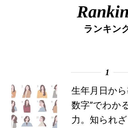
Ranki
ランキン
1
生年月日から
数字”でわか
力。知られざ