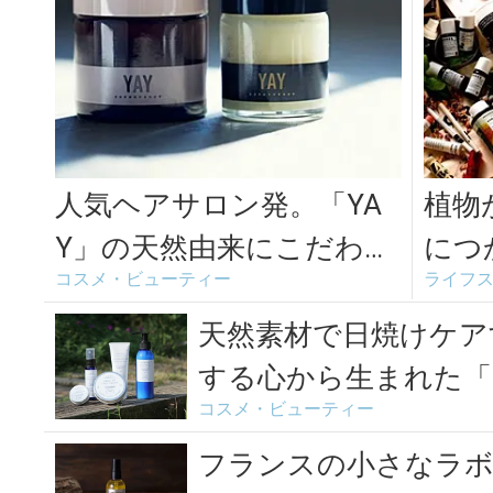
人気ヘアサロン発。「YA
植物
Y」の天然由来にこだわっ
につ
コスメ・ビューティー
ライフ
たヘアスタイリングアイ
ナチ
テム
s Na..
天然素材で日焼けケア
する心から生まれた「EN
コスメ・ビューティー
フランスの小さなラ