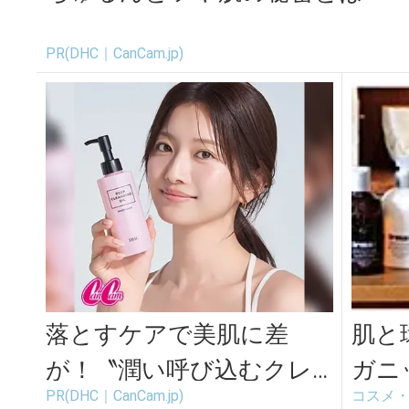
PR(DHC｜CanCam.jp)
落とすケアで美肌に差
肌と
が！〝潤い呼び込むクレ
ガニ
PR(DHC｜CanCam.jp)
コスメ
ンジングオイル〟
オリ