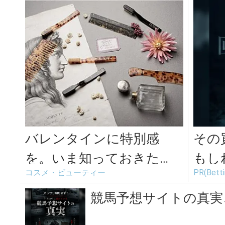
バレンタインに特別感
その
を。いま知っておきた
もし
コスメ・ビューティー
PR(Bett
い“ビュリー”のカスタマイ
ズギフト
競馬予想サイトの真実