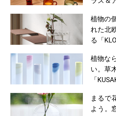
ラス＆
植物の
れた北
る「KLO
植物な
い。草
「KUS
まるで
よう。