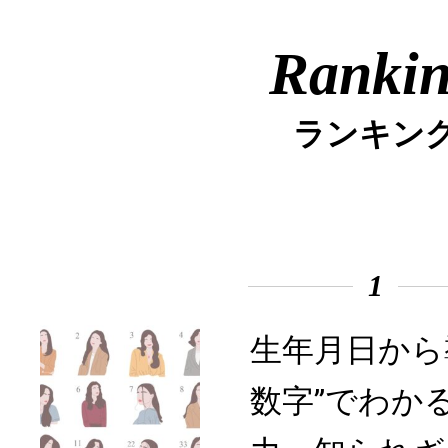
Ranki
ランキン
1
生年月日から
数字”でわか