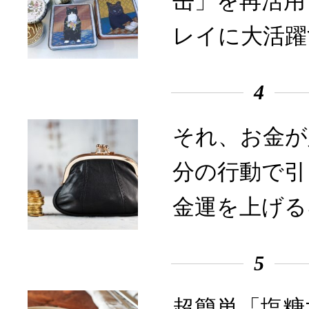
缶」を再活用
レイに大活躍
4
それ、お金が
分の行動で引
金運を上げる
5
超簡単「塩糖