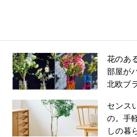
花のあ
部屋が
北欧ブラ
センス
の。手
しの暮ら