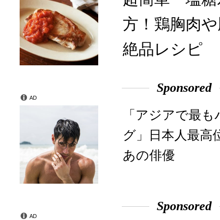
方！鶏胸肉や
絶品レシピ
Sponsored
AD
「アジアで最も
グ」日本人最高
あの俳優
Sponsored
AD