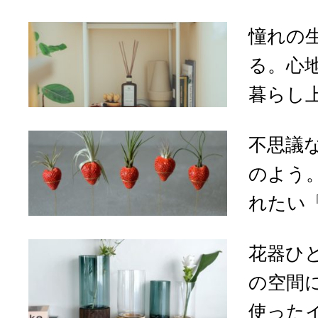
憧れの
る。心
暮らし上
不思議
のよう
れたい「ec
花器ひ
の空間
使ったイ