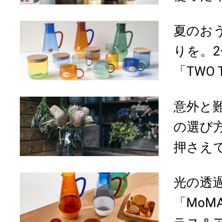
夏のお
りを。
「TWO T
意外と
の選び
押さえて
光の透
「MoMA 