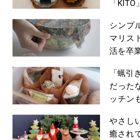
「KIT
シンプ
マリス
活を卒業
「蝋引
だった
ッチンも
やさし
癒され