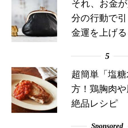
それ、お金が
分の行動で引
金運を上げる
5
超簡単「塩糖
方！鶏胸肉や
絶品レシピ
Sponsored