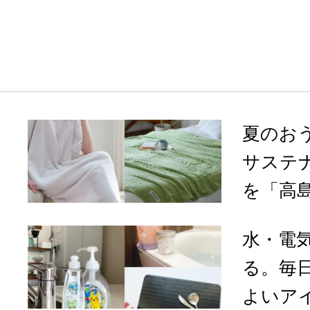
夏のお
サステ
を「高
水・電
る。毎
よいアイ