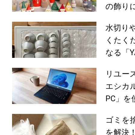
の飾りに
水切り
くたく
なる「YAR
リユー
エシカル
PC」を
ゴミを
を解決