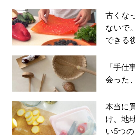
古くな
ないで
できる
「手仕
会った
本当に
け。地
い5つの