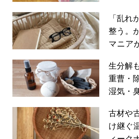
「乱れ
整う。
マニアが
生分解
重曹・
湿気・臭
古材や
け継ぐ
ィークナチ