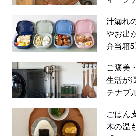
汁漏れ
やお出
弁当箱5
ご褒美
生活が
テナブル
ごはん
木の温