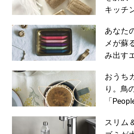
キッチン
あなた
メが蘇
み出すエ
おうち
り。鳥
「Peopl
スリム