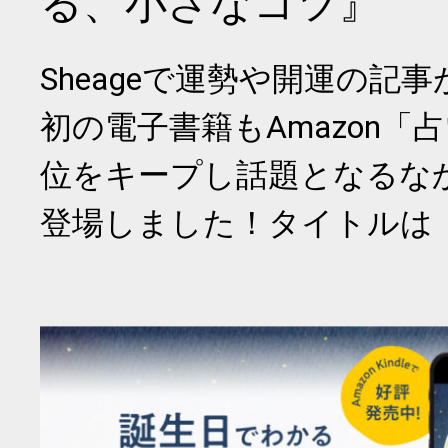
る、小さなコツ』
Sheageで運勢や開運の記
初の電子書籍もAmazon「
位をキープし話題となるな
登場しました！タイトルは