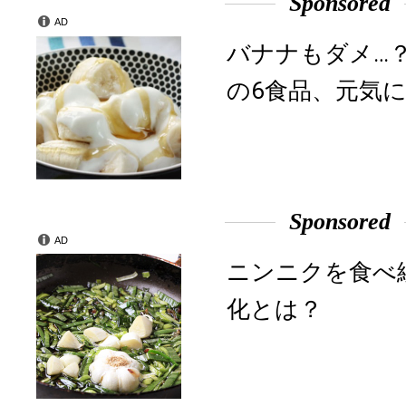
Sponsored
AD
バナナもダメ…
の6食品、元気に
Sponsored
AD
ニンニクを食べ
化とは？