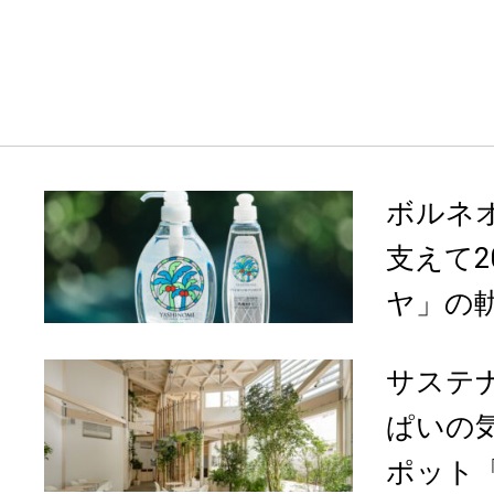
ボルネ
支えて
ヤ」の
サステ
ぱいの
ポット「T