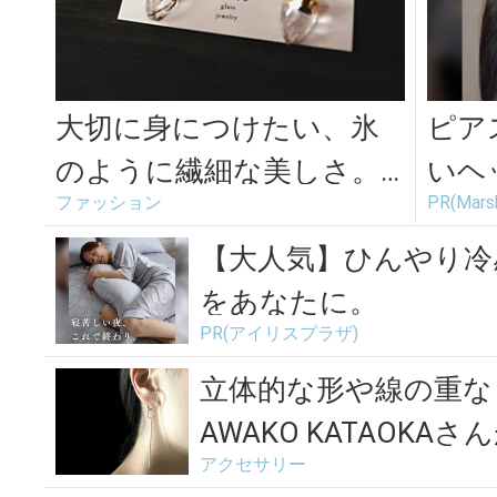
大切に身につけたい、氷
ピア
のように繊細な美しさ。
いヘ
ファッション
PR(Marsh
「sorte glass jewel...
た
【大人気】ひんやり冷
をあなたに。
PR(アイリスプラザ)
立体的な形や線の重な
AWAKO KATAOKAさ
アクセサリー