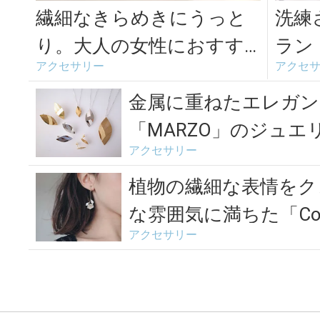
繊細なきらめきにうっと
洗練
り。大人の女性におすす
ラン
アクセサリー
アクセ
めのおしゃれなガラスア
ト「b
クセサリー＜3...
ン...
金属に重ねたエレガン
「MARZO」のジュエ
アクセサリー
ト”を...
植物の繊細な表情をク
な雰囲気に満ちた「Coju f
アクセサリー