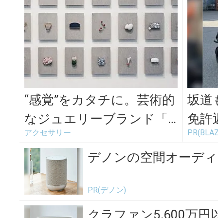
“感覚”をカタチに。芸術的
坂道
なジュエリーブランド「E
免許
アクセサリー
PR(BLAZ
mika Komuro」
るシ
デノンの空間オーディ
PR(デノン)
クラファン5,600万