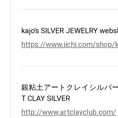
kajo's SILVER JEWELRY web
https://www.iichi.com/shop/k
銀粘土アートクレイシルバー
T CLAY SILVER
http://www.artclayclub.com/