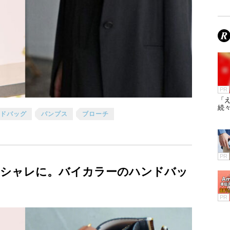
PR
「え
続々
ドバッグ
パンプス
ブローチ
PR
シャレに。バイカラーのハンドバッ
PR