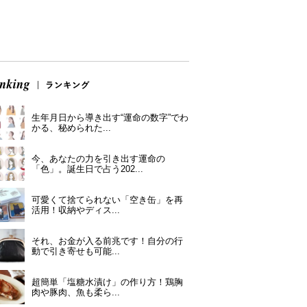
生年月日から導き出す“運命の数字”でわ
かる、秘められた...
今、あなたの力を引き出す運命の
「色」。誕生日で占う202...
可愛くて捨てられない「空き缶」を再
活用！収納やディス...
それ、お金が入る前兆です！自分の行
動で引き寄せも可能...
超簡単「塩糖水漬け」の作り方！鶏胸
肉や豚肉、魚も柔ら...