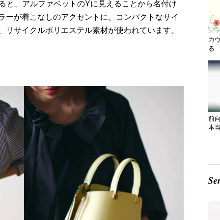
げると、アルファベットのYに見えることから名付け
ラーが着こなしのアクセントに。コンパクトなサイ
、リサイクルポリエステル素材が使われています。
カ
る 
前
本