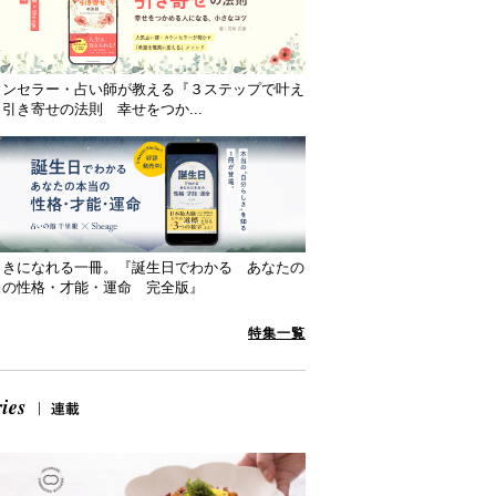
ウンセラー・占い師が教える『３ステップで叶え
引き寄せの法則 幸せをつか...
向きになれる一冊。『誕生日でわかる あなたの
当の性格・才能・運命 完全版』
特集一覧