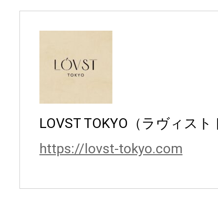
LOVST TOKYO（ラヴィス
https://lovst-tokyo.com