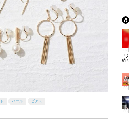
PR
「え
続々
PR
ト
パール
ピアス
PR