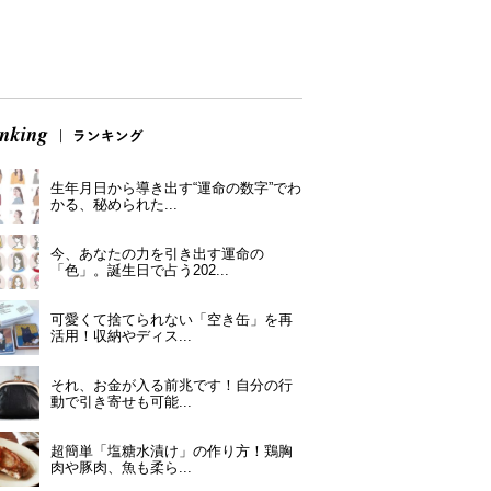
生年月日から導き出す“運命の数字”でわ
かる、秘められた...
今、あなたの力を引き出す運命の
「色」。誕生日で占う202...
可愛くて捨てられない「空き缶」を再
活用！収納やディス...
それ、お金が入る前兆です！自分の行
動で引き寄せも可能...
超簡単「塩糖水漬け」の作り方！鶏胸
肉や豚肉、魚も柔ら...