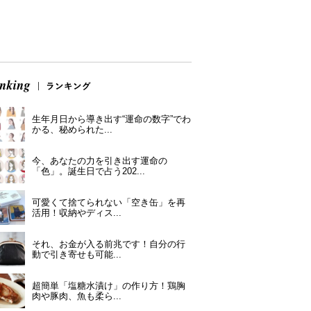
生年月日から導き出す“運命の数字”でわ
かる、秘められた...
今、あなたの力を引き出す運命の
「色」。誕生日で占う202...
可愛くて捨てられない「空き缶」を再
活用！収納やディス...
それ、お金が入る前兆です！自分の行
動で引き寄せも可能...
超簡単「塩糖水漬け」の作り方！鶏胸
肉や豚肉、魚も柔ら...