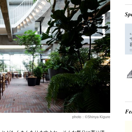
photo：©Shinya Kigure