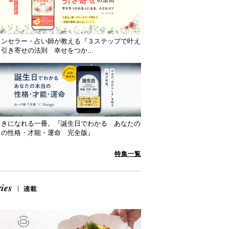
ウンセラー・占い師が教える『３ステップで叶え
引き寄せの法則 幸せをつか...
向きになれる一冊。『誕生日でわかる あなたの
当の性格・才能・運命 完全版』
特集一覧