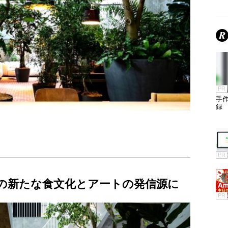
PR
手
録
PR
の新たな食文化とアートの発信源に
PR