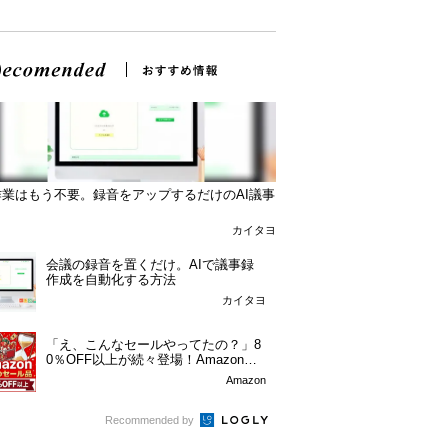
作業はもう不要。録音をアップするだけのAI議事
カイタヨ
会議の録音を置くだけ。AIで議事録
作成を自動化する方法
カイタヨ
「え、こんなセールやってたの？」8
0％OFF以上が続々登場！Amazonの
本気が...
Amazon
Recommended by