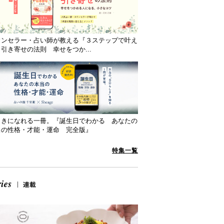
ウンセラー・占い師が教える『３ステップで叶え
引き寄せの法則 幸せをつか...
向きになれる一冊。『誕生日でわかる あなたの
当の性格・才能・運命 完全版』
特集一覧