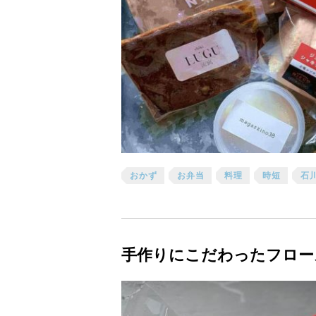
おかず
お弁当
料理
時短
石
手作りにこだわったフロー