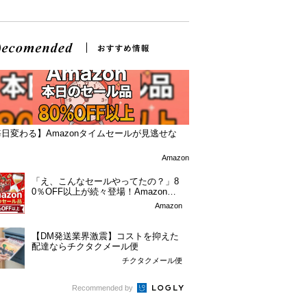
日変わる】Amazonタイムセールが見逃せな
！
Amazon
「え、こんなセールやってたの？」8
0％OFF以上が続々登場！Amazonの
本気が...
Amazon
【DM発送業界激震】コストを抑えた
配達ならチクタクメール便
チクタクメール便
Recommended by