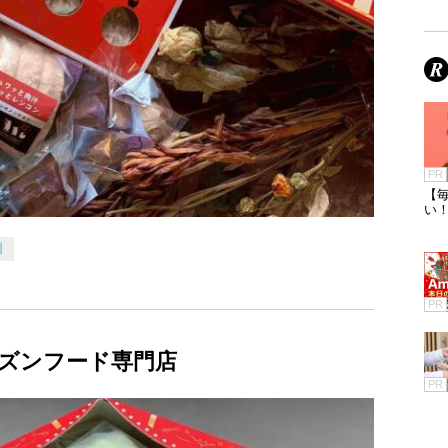
PR
【毎
い
川
PR
ズンフード専門店
PR