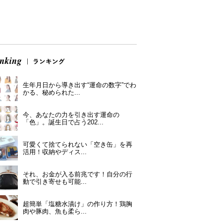
生年月日から導き出す“運命の数字”でわ
かる、秘められた...
今、あなたの力を引き出す運命の
「色」。誕生日で占う202...
可愛くて捨てられない「空き缶」を再
活用！収納やディス...
それ、お金が入る前兆です！自分の行
動で引き寄せも可能...
超簡単「塩糖水漬け」の作り方！鶏胸
肉や豚肉、魚も柔ら...