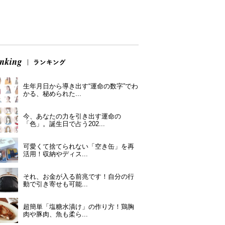
生年月日から導き出す“運命の数字”でわ
かる、秘められた...
今、あなたの力を引き出す運命の
「色」。誕生日で占う202...
可愛くて捨てられない「空き缶」を再
活用！収納やディス...
それ、お金が入る前兆です！自分の行
動で引き寄せも可能...
超簡単「塩糖水漬け」の作り方！鶏胸
肉や豚肉、魚も柔ら...