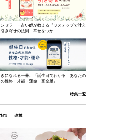
ウンセラー・占い師が教える『３ステップで叶え
引き寄せの法則 幸せをつか...
向きになれる一冊。『誕生日でわかる あなたの
当の性格・才能・運命 完全版』
特集一覧