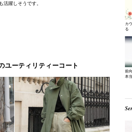
も活躍しそうです。
カ
る 
のユーティリティーコート
前
本