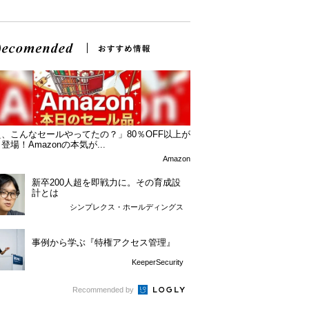
、こんなセールやってたの？」80％OFF以上が
登場！Amazonの本気が...
Amazon
新卒200人超を即戦力に。その育成設
計とは
シンプレクス・ホールディングス
事例から学ぶ『特権アクセス管理』
KeeperSecurity
Recommended by