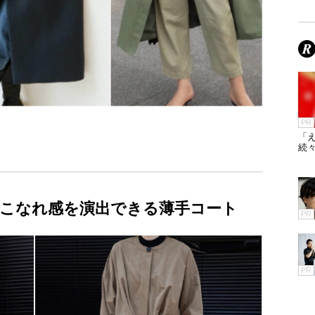
PR
「え
続々
こなれ感を演出できる薄手コート
PR
PR