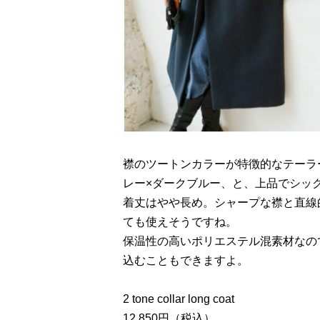
襟のツートンカラーが特徴的なテーラ
レー×ダークブルー、と、上品でシッ
着丈はやや長め。シャープな襟と直線
ても使えそうですね。
保温性の高いポリエステル混素材なの
込むこともできますよ。
2 tone collar long coat
12,850円（税込）