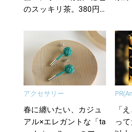
のスッキリ茶。380円
でお試し
アクセサリー
PR
(A
春に纏いたい、カジュ
「え
アル×エレガントな「ta
って