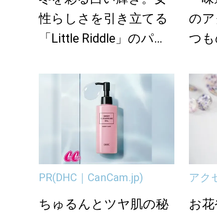
性らしさを引き立てる
のア
「Little Riddle」のパー
つも
ルア...
に。
PR
(DHC｜CanCam.jp)
アク
ちゅるんとツヤ肌の秘
お花