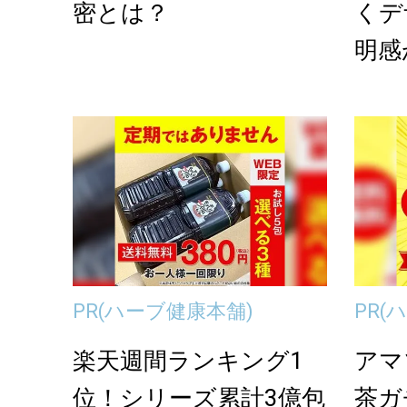
密とは？
くデ
明感
リー「
PR
(ハーブ健康本舗)
PR
(
楽天週間ランキング1
アマ
位！シリーズ累計3億包
茶ガ