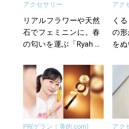
アクセサリー
アク
リアルフラワーや天然
くる
石でフェミニンに。春
の形
の匂いを運ぶ「Ryah Pe
をぬ
rsonas...
「KI
PR
(ゲラン｜美的.com)
アク