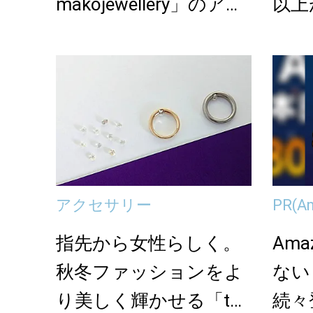
makojewellery」のアク
以上
セ...
onの
アクセサリー
PR
(A
指先から女性らしく。
Am
秋冬ファッションをよ
ない
り美しく輝かせる「tm
続々