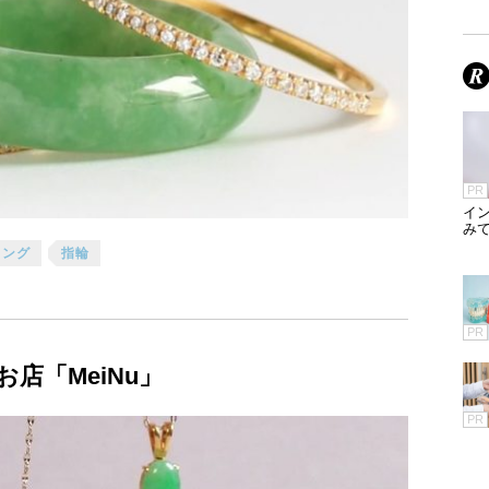
PR
イ
みて
リング
指輪
PR
店「MeiNu」
PR