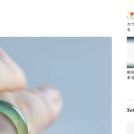
カ
る 
前
本