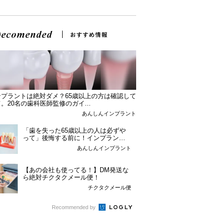
ンプラントは絶対ダメ？65歳以上の方は確認して
。20名の歯科医師監修のガイ...
あんしんインプラント
「歯を失った65歳以上の人は必ずや
って」後悔する前に！インプラント
という選択肢。
あんしんインプラント
【あの会社も使ってる！】DM発送な
ら絶対チクタクメール便！
チクタクメール便
Recommended by