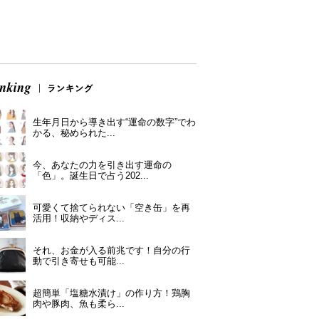
生年月日から導き出す“運命の数字”でわ
かる、秘められた...
今、あなたの力を引き出す運命の
「色」。誕生日で占う202...
可愛くて捨てられない「空き缶」を再
活用！収納やディス...
それ、お金が入る前兆です！自分の行
動で引き寄せも可能...
超簡単「塩糖水漬け」の作り方！鶏胸
肉や豚肉、魚も柔ら...