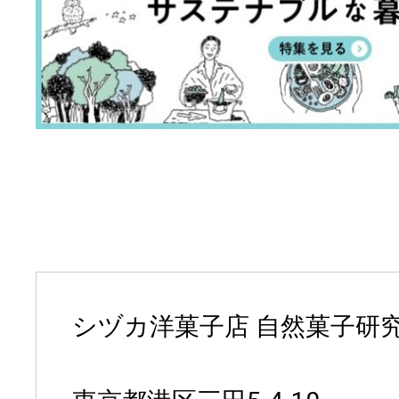
シヅカ洋菓子店 自然菓子研