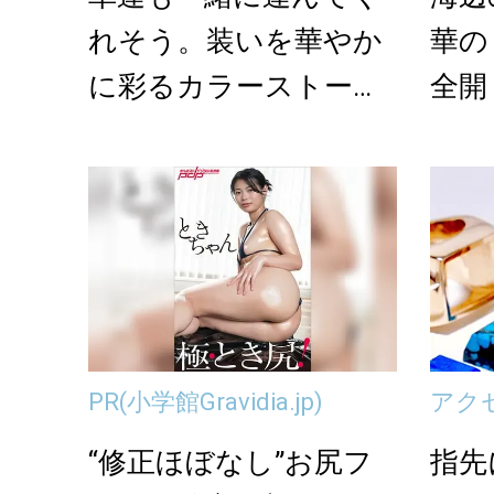
れそう。装いを華やか
華の
に彩るカラーストーン
全開
ジュエリー＜5選＞
PR
(小学館Gravidia.jp)
アク
“修正ほぼなし”お尻フ
指先