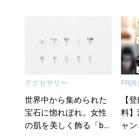
グ＜
アクセサリー
PR
(
世界中から集められた
【登
宝石に惚れぼれ。女性
料】
の肌を美しく飾る「bor
ャン
oro」のジュエ...