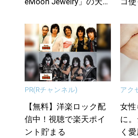
eMoon Jewelry」の天
コ使
然...
PR
(Rチャンネル)
アク
【無料】洋楽ロック配
女性
信中！視聴で楽天ポイ
に。
ント貯まる
く愛