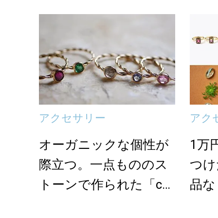
アクセサリー
アク
オーガニックな個性が
1万
際立つ。一点もののス
つけ
トーンで作られた「ch
品な
er&fran」の...
選