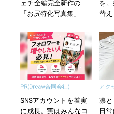
ェチ全編完全新作の
を。
「お尻特化写真集」
替え
「組
PR
(Dreaw合同会社)
アク
SNSアカウントを着実
凛と
に成長。実はみんなコ
日常