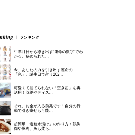
生年月日から導き出す“運命の数字”でわ
かる、秘められた...
今、あなたの力を引き出す運命の
「色」。誕生日で占う202...
可愛くて捨てられない「空き缶」を再
活用！収納やディス...
それ、お金が入る前兆です！自分の行
動で引き寄せも可能...
超簡単「塩糖水漬け」の作り方！鶏胸
肉や豚肉、魚も柔ら...