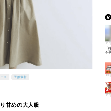
PR
「
る
PR
ピース
天然素材
PR
り甘めの大人服