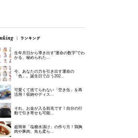
生年月日から導き出す“運命の数字”でわ
かる、秘められた...
今、あなたの力を引き出す運命の
「色」。誕生日で占う202...
可愛くて捨てられない「空き缶」を再
活用！収納やディス...
それ、お金が入る前兆です！自分の行
動で引き寄せも可能...
超簡単「塩糖水漬け」の作り方！鶏胸
肉や豚肉、魚も柔ら...