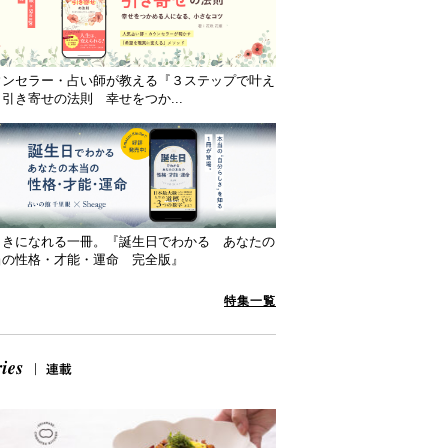
ウンセラー・占い師が教える『３ステップで叶え
引き寄せの法則 幸せをつか...
向きになれる一冊。『誕生日でわかる あなたの
当の性格・才能・運命 完全版』
特集一覧