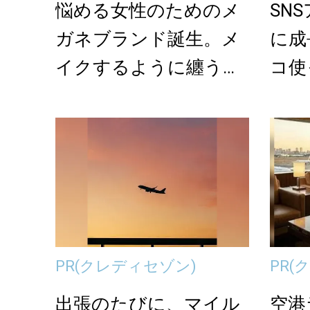
悩める女性のためのメ
SN
ガネブランド誕生。メ
に成
イクするように纏うア
コ使
イウェア「GLASS...
PR
(クレディセゾン)
PR
(
出張のたびに、マイル
空港