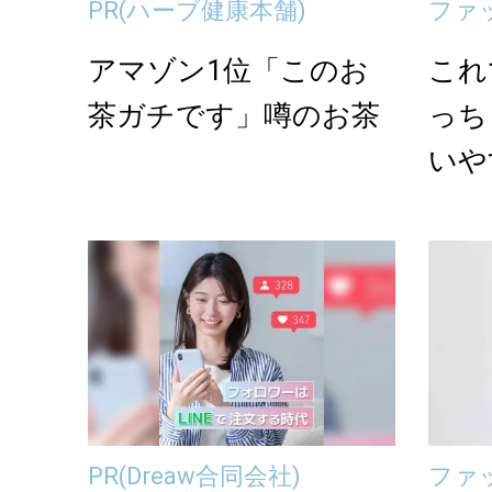
PR
(ハーブ健康本舗)
ファ
アマゾン1位「このお
これ
茶ガチです」噂のお茶
っち
いや
優秀
＜...
PR
(Dreaw合同会社)
ファ