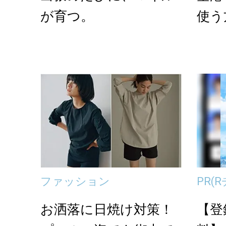
が育つ。
使う
ファッション
PR
(
お洒落に日焼け対策！
【登