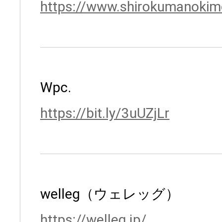
https://www.shirokumanokimo
Wpc.
https://bit.ly/3uUZjLr
welleg（ウェレッグ）
https://welleg.jp/