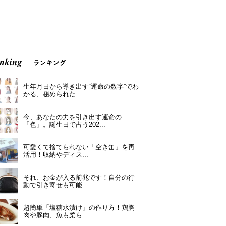
生年月日から導き出す“運命の数字”でわ
かる、秘められた...
今、あなたの力を引き出す運命の
「色」。誕生日で占う202...
可愛くて捨てられない「空き缶」を再
活用！収納やディス...
それ、お金が入る前兆です！自分の行
動で引き寄せも可能...
超簡単「塩糖水漬け」の作り方！鶏胸
肉や豚肉、魚も柔ら...