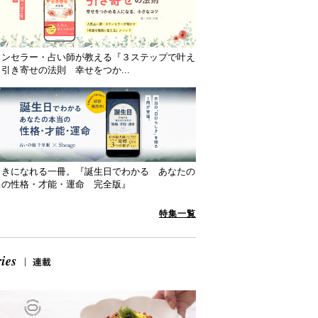
ウンセラー・占い師が教える『３ステップで叶え
引き寄せの法則 幸せをつか...
向きになれる一冊。『誕生日でわかる あなたの
当の性格・才能・運命 完全版』
特集一覧