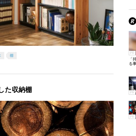
PR
木
棚
「
る
した収納棚
PR
PR