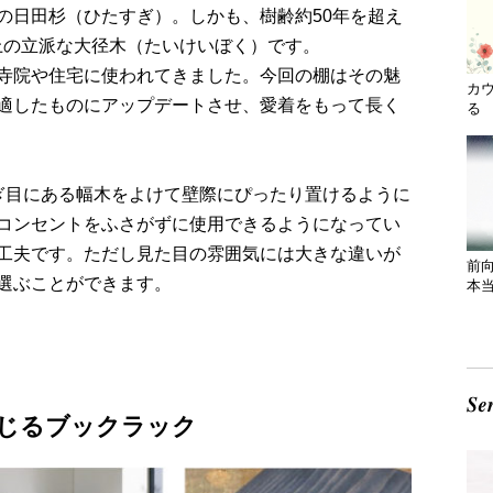
の日田杉（ひたすぎ）。しかも、樹齢約50年を超え
上の立派な大径木（たいけいぼく）です。
寺院や住宅に使われてきました。今回の棚はその魅
カ
適したものにアップデートさせ、愛着をもって長く
る 
ぎ目にある幅木をよけて壁際にぴったり置けるように
コンセントをふさがずに使用できるようになってい
工夫です。ただし見た目の雰囲気には大きな違いが
前
選ぶことができます。
本
じるブックラック