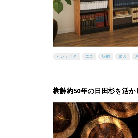
インテリア
エコ
収納
家具
樹齢約50年の日田杉を活か