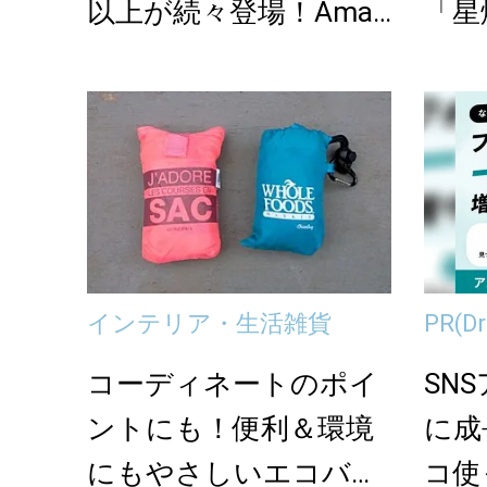
以上が続々登場！Amaz
「星
onの本気が...
染む
インテリア・生活雑貨
PR
(
コーディネートのポイ
SN
ントにも！便利＆環境
に成
にもやさしいエコバッ
コ使