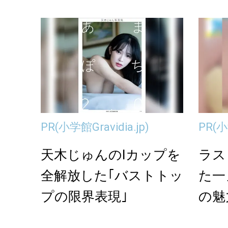
ラッピン...
k...
PR
(小学館Gravidia.jp)
PR
(小
天木じゅんのIカップを
ラス
全解放した｢バストトッ
た一
プの限界表現｣
の魅