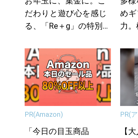
お年玉に、集金に。こ
多様
だわりと遊び心を感じ
めギ
る、「Re＋g」の特別な
力。
ポチ袋
生か
の...
PR
(Amazon)
PR
(
「今日の目玉商品
【大