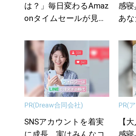
は？」毎日変わるAmaz
感寝
onタイムセールが見逃
あな
せない
PR
(Dreaw合同会社)
PR
(
SNSアカウントを着実
【大
に成長。実はみんなコ
感寝