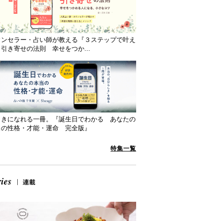
ウンセラー・占い師が教える『３ステップで叶え
引き寄せの法則 幸せをつか...
向きになれる一冊。『誕生日でわかる あなたの
当の性格・才能・運命 完全版』
特集一覧