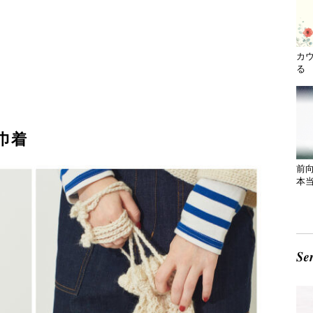
カ
る 
巾着
前
本