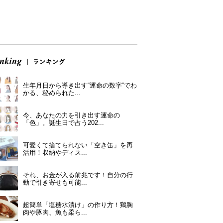
生年月日から導き出す“運命の数字”でわ
かる、秘められた...
今、あなたの力を引き出す運命の
「色」。誕生日で占う202...
可愛くて捨てられない「空き缶」を再
活用！収納やディス...
それ、お金が入る前兆です！自分の行
動で引き寄せも可能...
超簡単「塩糖水漬け」の作り方！鶏胸
肉や豚肉、魚も柔ら...