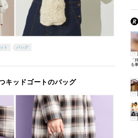
ット
バッグ
PR
「
る
つキッドゴートのバッグ
PR
PR