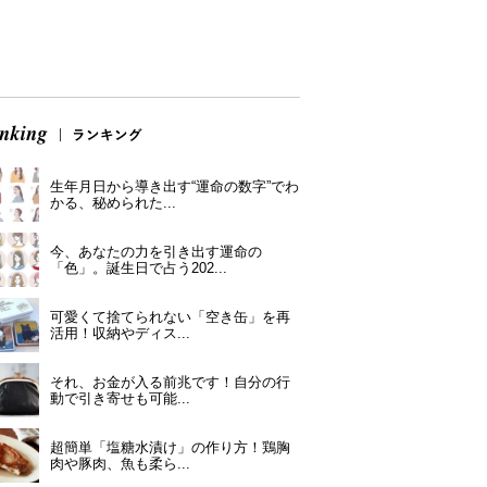
生年月日から導き出す“運命の数字”でわ
かる、秘められた...
今、あなたの力を引き出す運命の
「色」。誕生日で占う202...
可愛くて捨てられない「空き缶」を再
活用！収納やディス...
それ、お金が入る前兆です！自分の行
動で引き寄せも可能...
超簡単「塩糖水漬け」の作り方！鶏胸
肉や豚肉、魚も柔ら...