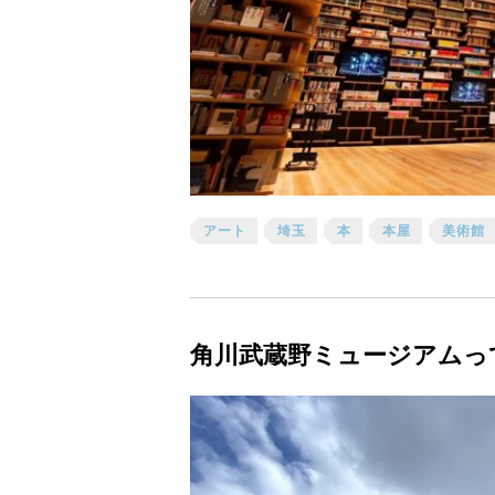
アート
埼玉
本
本屋
美術館
角川武蔵野ミュージアムっ