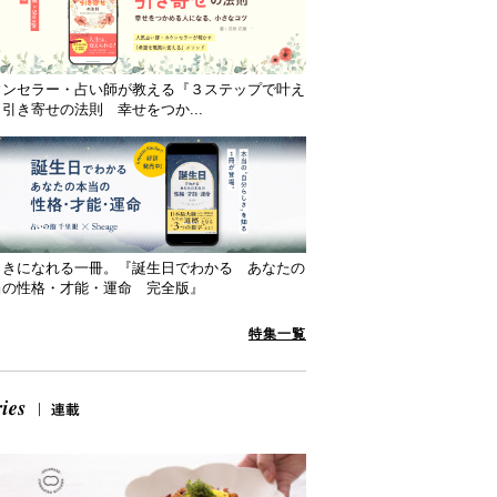
ウンセラー・占い師が教える『３ステップで叶え
引き寄せの法則 幸せをつか...
向きになれる一冊。『誕生日でわかる あなたの
当の性格・才能・運命 完全版』
特集一覧