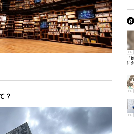
PR
「
に
PR
て？
PR