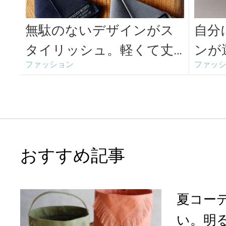
無駄のないデザインがス
自分
タイリッシュ。軽くて丈
ンが
ファッション
ファッ
夫な「WERDENWORKS」
ア」
のミニ...
布
おすすめ記事
夏コー
い。明