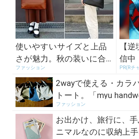
使いやすいサイズと上品
【逆
さが魅力。秋の装いに合
信中
ファッション
PR(Rチ
わせたい「CLEDRAN」の
録不
2WAY...
2wayで使える・カ
トート。「myu handwo
ファッション
お出かけ、旅行に、手
ニマルなのに収納上手な「L’