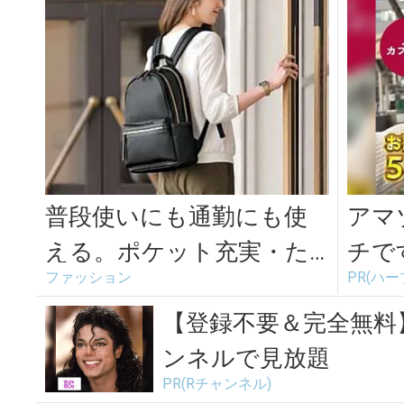
普段使いにも通勤にも使
アマ
える。ポケット充実・た
チで
ファッション
PR(ハ
っぷり入るきれいめリュ
ック＜3選＞
【登録不要＆完全無料
ンネルで見放題
PR(Rチャンネル)