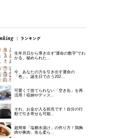
生年月日から導き出す“運命の数字”でわ
かる、秘められた...
今、あなたの力を引き出す運命の
「色」。誕生日で占う202...
可愛くて捨てられない「空き缶」を再
活用！収納やディス...
それ、お金が入る前兆です！自分の行
動で引き寄せも可能...
超簡単「塩糖水漬け」の作り方！鶏胸
肉や豚肉、魚も柔ら...