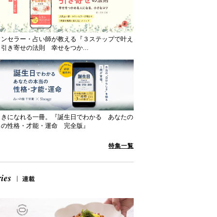
ウンセラー・占い師が教える『３ステップで叶え
引き寄せの法則 幸せをつか...
向きになれる一冊。『誕生日でわかる あなたの
当の性格・才能・運命 完全版』
特集一覧