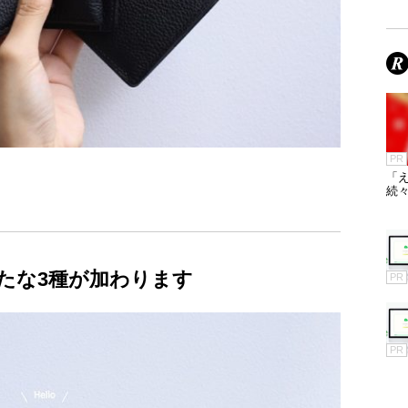
PR
「え
続々
たな3種が加わります
PR
PR