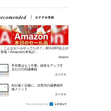
、こんなセールやってたの？」80％OFF以上が
登場！Amazonの本気が...
Amazon
手作業はもう不要。録音をアップす
るだけのAI議事録
カイタヨ
AIが速く正確に。次世代の議事録作
成メソッド
カイタヨ
Recommended by